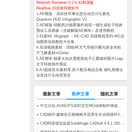
Redshift Renderer V.2.6.41和谐版
Realflow 10流体特效软件
1.AE模版：高科技军事信息化动态UI元素包
Quantum HUD Infographic V2
2.AE模版-炫酷风沙烟雾爆炸画笔一键生成粒子特效
预设工具模板（含破解版AE脚本）及使用教程
3.91套Mt. Mograph ：AE+C4D 高级教程系列-MG运
动图形动画教程大合集
4.高清视频素材：50组4K大气华丽闪耀光斑金色粒
子飞舞素材mGlitter
5.AE脚本-烟雾火焰水墨图形粒子汇聚破碎图片Logo
文字特效插件预设
6.AJ超级音乐素材库 影片配乐精品合集 婚礼相册企
业宣传片头纯背景音
最新文章
热评文章
随机文章
中文汉化-AI/AE/PS实时交互MG动画制作神器AE脚本Battle Axe Overlord v2.6.4 Win/Mac
C4D插件-森林岩石植物树木花草生长动画插件3DQuakers Forester v1.5.7 R20-R2025含扩展包
C4D阿诺德渲染器SolidAngle C4DtoA 4.9.1 2024/2025/2026 Win替换破解版