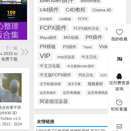
Blender教程
c4d插件
C4D教程
Cinema 4D
FCPX
E3D插件
e3d模板
FCPX插件
FCPX插件汉化
Lynda
PR插件
MG动画
Maya插件
我的收藏
PR模板
Videohive
PS插件
Topaz
下一篇
 2015 to
VIP
中文汉化
vray渲染器
明 免费下载
中文汉化版
中文版Blender插件
中文版FCPX插件
书生汉化
幻灯片模板
仅付费资源
视频素材
文字标题动画
英文字幕
咨询
达芬奇调色软件
达芬奇插件
达芬奇模板
阿诺德渲染器
X蒙皮权重平滑
旺旺客服
件KM-3D
ToSkin v1.0
友情链接
x 2013 - 2024
C4D之家
CG资源网
狐狸影视城
菜鸟C4D