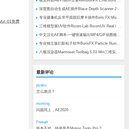
视觉特效Ae/Pr插件合集RevisionFX Effections Plus v25.8 CE Win 含RE:Zup/Twixtor/Flicker/RSMB插件
深度图自动生成AE插件Blace Depth Scanner 2 v2.4.49 Win/Mac，可轻松搞定体积雾/光、景深虚化、伪3D、场景扫描等效果
专业摄像机反求平面跟踪摩卡插件Boris FX Mocha Pro 2026.0.3 CE
, Vol. 01免费
三维模型展UV软件Rizom-Lab RizomUV Real / Virtual Space 2025.0.114 Win
中文汉化AE脚本-一键快速输出MP4/GIF动图格式插件AEscripts GifGun v2.2.1 Win/Mac
专业独立版幻影粒子软件BorisFX Particle Illusion Pro 2025.5 v18.5.1 Win
八猴渲染器Marmoset Toolbag 5.03 Win三维实时渲染软件
最新评论
pyaku
怎么激活？
moming
问题同上，AE2020
Freeart
版本不对，链接里是Motion.Tools.Pro.2...