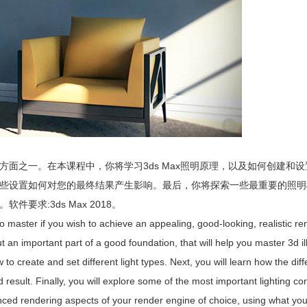
面之一。在本课程中，你将学习3ds Max照明原理，以及如何创建和
些设置如何对您的最终结果产生影响。最后，你将探索一些最重要的照明
求:3ds Max 2018。
o master if you wish to achieve an appealing, good-looking, realistic re
 an important part of a good foundation, that will help you master 3d il
to create and set different light types. Next, you will learn how the dif
esult. Finally, you will explore some of the most important lighting con
nced rendering aspects of your render engine of choice, using what yo