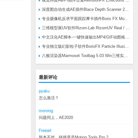
视觉特效Ae/Pr插件合集RevisionFX Effections Plus v25.8 CE Win 含RE:Zup/Twixtor/Flicker/RSMB插件
深度图自动生成AE插件Blace Depth Scanner 2 v2.4.49 Win/Mac，可轻松搞定体积雾/光、景深虚化、伪3D、场景扫描等效果
专业摄像机反求平面跟踪摩卡插件Boris FX Mocha Pro 2026.0.3 CE
三维模型展UV软件Rizom-Lab RizomUV Real / Virtual Space 2025.0.114 Win
中文汉化AE脚本-一键快速输出MP4/GIF动图格式插件AEscripts GifGun v2.2.1 Win/Mac
专业独立版幻影粒子软件BorisFX Particle Illusion Pro 2025.5 v18.5.1 Win
八猴渲染器Marmoset Toolbag 5.03 Win三维实时渲染软件
最新评论
pyaku
怎么激活？
moming
问题同上，AE2020
Freeart
版本不对，链接里是Motion.Tools.Pro.2...