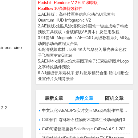
Redshift Renderer V.2.6.41和谐版
Realflow 10流体特效软件
1.AE模版：高科技军事信息化动态UI元素包
Quantum HUD Infographic V2
2.AE模版-炫酷风沙烟雾爆炸画笔一键生成粒子特效
预设工具模板（含破解版AE脚本）及使用教程
3.91套Mt. Mograph ：AE+C4D 高级教程系列-MG运
动图形动画教程大合集
ss, cine
4.高清视频素材：50组4K大气华丽闪耀光斑金色粒
子飞舞素材mGlitter
5.AE脚本-烟雾火焰水墨图形粒子汇聚破碎图片Logo
文字特效插件预设
6.AJ超级音乐素材库 影片配乐精品合集 婚礼相册企
业宣传片头纯背景音
最新文章
热评文章
随机文章
2.2
中文汉化-AI/AE/PS实时交互MG动画制作神器AE脚本Battle Axe Overlord v2.6.4 Win/Mac
C4D插件-森林岩石植物树木花草生长动画插件3DQuakers Forester v1.5.7 R20-R2025含扩展包
C4D阿诺德渲染器SolidAngle C4DtoA 4.9.1 2024/2025/2026 Win替换破解版