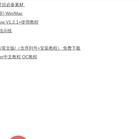
艺节目必备素材
Win/Mac
V1.2.1+使用教程
叫指示线
Win中文版/英文版/（含序列号+安装教程） 免费下载
nder中文教程 OC教程