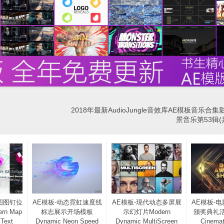
2018年最新AudioJungle音效库AE模板音乐合
景音乐第53辑(共
图图钉位
AE模板-动态霓虹速度线
AE模板-现代动态多屏展
AE模板-
n Map
标志展示开场模板
示幻灯片Modern
颁奖典礼
 Text
Dynamic Neon Speed
Dynamic MultiScreen
Cinemat