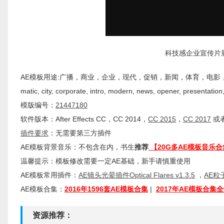
科技感企业宣传片展示包
AE模板用途:广播，商业，企业，现代，促销，新闻，体育，电影，幻灯片，标题，,Vide
matic, city, corporate, intro, modern, news, opener, presentation, 
模版编号：
21447180
软件版本：
After Effects
CC
，CC 2014，
CC 2015
，
CC 2017
或者
插件
要求
：无需要第三方插件
AE模板背景音乐：不包含在内，书生
推荐
【20G多AE模板音乐合
温馨提示：模板修改需要一定AE基础，新手请慎重使用
AE模板常用插件：
AE镜头光晕插件Optical Flares v1.3.5
，
AE粒子
AE模板合集：
2016年1596套AE模板合集
|
2017年AE模板合集
资源推荐：