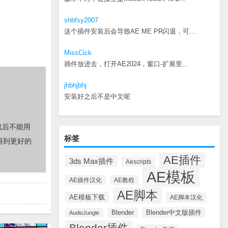
shbfsy2007
这个插件安装后会导致AE ME PR闪退，可...
MissCick
插件放进去，打开AE2024，窗口-扩展里...
jhbhjbhj
安装好之后不是中文呢
载后不能用
标签
得到更好的
AE插件
3ds Max插件
Aescripts
AE模板
AE插件汉化
AE教程
AE脚本
AE模板下载
AE脚本汉化
Blender中文版插件
Blender
AudioJungle
Blender插件