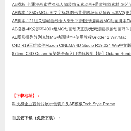
AE模板-卡通漫画素描涂鸦人物装饰元素动画+通道视频素材 综
AE脚本-1850+MG动画文字标题图形背景转场运动预设元素V2(更新) 
AE脚本-121组关键帧曲线缓入缓出平滑图形编辑器MG动画脚本Flow 
AE模板-4K分辨率400+组MG动画动态图形元素漫画标题动画呼
AE图形排列阵列克隆MG动画脚本+使用教程Gridder 2 Win/Mac
C4D R19三维软件Maxon CINEMA 4D Studio R19.024 
87time C4D Octane渲染器全面入门讲解教学【悟】Octane Re
【下载地址】：
科技感企业宣传片展示包装片头AE模板Tech Style Promo
百度云下载（
免费下载
）：