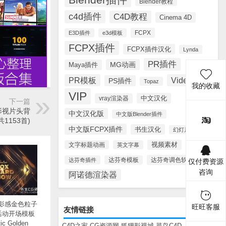
Blender教程
c4d插件
C4D教程
Cinema 4D
FCPX
E3D插件
e3d模板
FCPX插件
FCPX插件汉化
Lynda
PR插件
MG动画
Maya插件
PR模板
Videohive
PS插件
Topaz
我的收藏
VIP
中文汉化
vray渲染器
下一篇
集影视片头背
中文汉化版
中文版Blender插件
1153首)
中文版FCPX插件
书生汉化
幻灯片模板
视频素材
文字标题动画
英文字幕
达芬奇调色软件
达芬奇插件
达芬奇模板
仅付费资源
咨询
阿诺德渲染器
电影感金色粒子
旺旺客服
友情链接
活动开场模板
ic Golden
C4D之家
CG资源网
狐狸影视城
菜鸟C4D