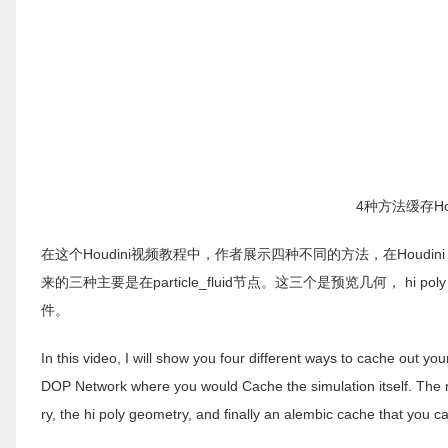
4种方法缓存Hou
在这个Houdini视频教程中，作者展示四种不同的方法，在Houdini
来的三种主要是在particle_fluid节点。这三个是预览几何， hi 
件。
In this video, I will show you four different ways to cache out you
DOP Network where you would Cache the simulation itself. The n
ry, the hi poly geometry, and finally an alembic cache that you c