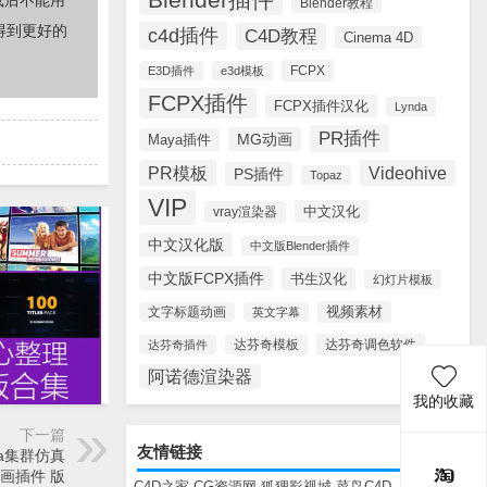
载后不能用
Blender教程
得到更好的
c4d插件
C4D教程
Cinema 4D
FCPX
E3D插件
e3d模板
FCPX插件
FCPX插件汉化
Lynda
PR插件
MG动画
Maya插件
PR模板
Videohive
PS插件
Topaz
VIP
中文汉化
vray渲染器
中文汉化版
中文版Blender插件
中文版FCPX插件
书生汉化
幻灯片模板
视频素材
文字标题动画
英文字幕
达芬奇调色软件
达芬奇插件
达芬奇模板
阿诺德渲染器
我的收藏
下一篇
友情链接
/Maya集群仿真
画插件 版
C4D之家
CG资源网
狐狸影视城
菜鸟C4D