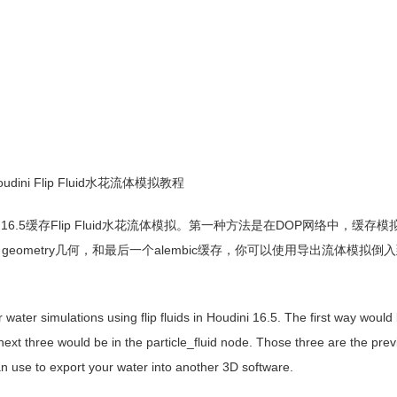
dini Flip Fluid水花流体模拟教程
 16.5缓存Flip Fluid水花流体模拟。第一种方法是在DOP网络中，缓存
poly geometry几何，和最后一个alembic缓存，你可以使用导出流体模拟倒
r water simulations using flip fluids in Houdini 16.5. The first way would
ext three would be in the particle_fluid node. Those three are the pr
an use to export your water into another 3D software.