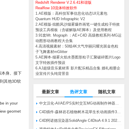
Redshift Renderer V.2.6.41和谐版
Realflow 10流体特效软件
1.AE模版：高科技军事信息化动态UI元素包
Quantum HUD Infographic V2
2.AE模版-炫酷风沙烟雾爆炸画笔一键生成粒子特效
预设工具模板（含破解版AE脚本）及使用教程
3.91套Mt. Mograph ：AE+C4D 高级教程系列-MG运
动图形动画教程大合集
4.高清视频素材：50组4K大气华丽闪耀光斑金色粒
子飞舞素材mGlitter
5.AE脚本-烟雾火焰水墨图形粒子汇聚破碎图片Logo
文字特效插件预设
6.AJ超级音乐素材库 影片配乐精品合集 婚礼相册企
模拟本身。接下
业宣传片头纯背景音
入到其他3D软
最新文章
热评文章
随机文章
 be in your
中文汉化-AI/AE/PS实时交互MG动画制作神器AE脚本Battle Axe Overlord v2.6.4 Win/Mac
eview geomet
C4D插件-森林岩石植物树木花草生长动画插件3DQuakers Forester v1.5.7 R20-R2025含扩展包
C4D阿诺德渲染器SolidAngle C4DtoA 4.9.1 2024/2025/2026 Win替换破解版