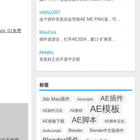
shbfsy2007
这个插件安装后会导致AE ME PR闪退，可...
, Vol. 01免费
MissCick
插件放进去，打开AE2024，窗口-扩展里...
jhbhjbhj
安装好之后不是中文呢
标签
AE插件
3ds Max插件
Aescripts
AE模板
AE插件汉化
AE教程
AE脚本
AE模板下载
AE脚本汉化
Blender中文版插件
Blender
AudioJungle
Blender插件