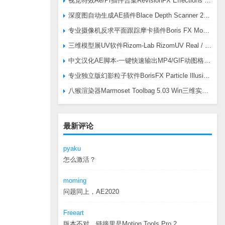
视觉特效Ae/Pr插件合集RevisionFX Effections Plus v25.8 CE Win 含RE:Zup/Twixtor/Flicker/RSMB插件
深度图自动生成AE插件Blace Depth Scanner 2 v2.4.49 Win/Mac，可轻松搞定体积雾/光、景深虚化、伪3D、场景扫描等效果
专业摄像机反求平面跟踪摩卡插件Boris FX Mocha Pro 2026.0.3 CE
三维模型展UV软件Rizom-Lab RizomUV Real / Virtual Space 2025.0.114 Win
中文汉化AE脚本-一键快速输出MP4/GIF动图格式插件AEscripts GifGun v2.2.1 Win/Mac
专业独立版幻影粒子软件BorisFX Particle Illusion Pro 2025.5 v18.5.1 Win
八猴渲染器Marmoset Toolbag 5.03 Win三维实时渲染软件
最新评论
pyaku
怎么激活？
moming
问题同上，AE2020
Freeart
版本不对，链接里是Motion.Tools.Pro.2...