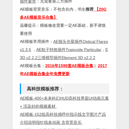
插件
要求
：无需要第三方插件
AE模板背景音乐：不包含在内，书生
推荐
【20G
多AE模板音乐合集】
温馨提示：模板修改需要一定AE基础，新手请慎
重使用
AE模板常用插件：
AE镜头光晕插件Optical Flares
v1.3.5
，
AE粒子特效插件Trapcode Particular
，
E
3D v2.2.2三维模型插件Element 3D v2.2.2
AE模板合集：
2016年1596套AE模板合集
|
2017
年AE模板合集全年免费更新
高科技模板推荐：
AE模板-400+未来科幻HUD高科技界面UI动画元素
+ 渲染好的视频素材
AE模板-152组高科技感呼叫指示线文字图片产品
介绍说明指针线条动画 含背景音乐