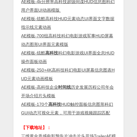
AE模板-4k分辨率高科技超级间谍HUD信息图科幻
用户界面UI动画模版
AE模板-炫酷高科技HUD元素动态UI界面文字数据
指示线元素动画
AE模板-700组高科技科幻电影游戏军事HUD屏幕
动态图形UI界面元素模版
AE模板-炫酷
高科技
科幻电影游戏UI界面全息HUD
操作面板动画
AE模板-250+4K高科技科幻电影UI屏幕信息图表H
UD元素动画模板
AE模板-高科技企业
时间线
历史发展历程公司年会
开场介绍片头模板
AE模板-170个
高科技
HUD触控面板信息图形科幻
GUI动态可视化元素，可用于游戏视频跟踪匹配
【下载地址】：
三维黄金质感电影预告片冲击片头开场TrailerAE模