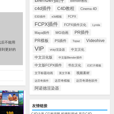
Blender教程
c4d插件
C4D教程
Cinema 4D
FCPX
E3D插件
e3d模板
FCPX插件
FCPX插件汉化
Lynda
PR插件
MG动画
Maya插件
PR模板
Videohive
PS插件
Topaz
载后不能用
VIP
得到更好的
中文汉化
vray渲染器
中文汉化版
中文版Blender插件
中文版FCPX插件
书生汉化
幻灯片模板
视频素材
文字标题动画
英文字幕
达芬奇调色软件
达芬奇插件
达芬奇模板
阿诺德渲染器
友情链接
C4D之家
CG资源网
狐狸影视城
菜鸟C4D