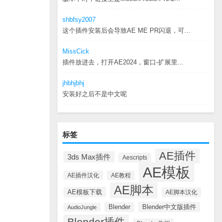
shbfsy2007
这个插件安装后会导致AE ME PR闪退，可...
MissCick
插件放进去，打开AE2024，窗口-扩展里...
jhbhjbhj
安装好之后不是中文呢
标签
AE插件
3ds Max插件
Aescripts
AE模板
AE插件汉化
AE教程
AE脚本
AE模板下载
AE脚本汉化
Blender中文版插件
Blender
AudioJungle
Blender插件