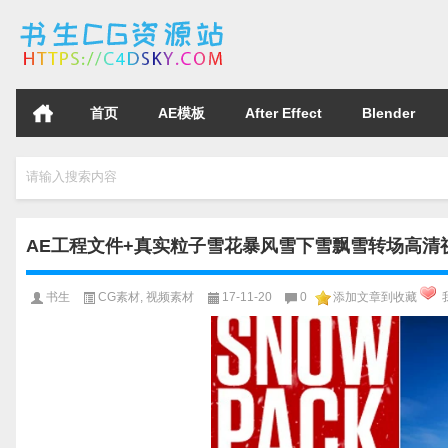
首页
AE模板
After Effect
Blender
请输入搜索内容
AE工程文件+真实粒子雪花暴风雪下雪飘雪转场高清
书生
CG素材
,
视频素材
17-11-20
0
添加文章到收藏