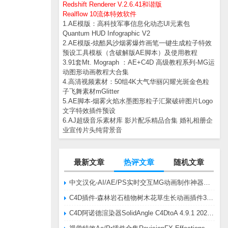
Redshift Renderer V.2.6.41和谐版
Realflow 10流体特效软件
1.AE模版：高科技军事信息化动态UI元素包
Quantum HUD Infographic V2
2.AE模版-炫酷风沙烟雾爆炸画笔一键生成粒子特效
预设工具模板（含破解版AE脚本）及使用教程
3.91套Mt. Mograph ：AE+C4D 高级教程系列-MG运
动图形动画教程大合集
4.高清视频素材：50组4K大气华丽闪耀光斑金色粒
子飞舞素材mGlitter
5.AE脚本-烟雾火焰水墨图形粒子汇聚破碎图片Logo
文字特效插件预设
6.AJ超级音乐素材库 影片配乐精品合集 婚礼相册企
业宣传片头纯背景音
最新文章
热评文章
随机文章
中文汉化-AI/AE/PS实时交互MG动画制作神器AE脚本Battle Axe Overlord v2.6.4 Win/Mac
C4D插件-森林岩石植物树木花草生长动画插件3DQuakers Forester v1.5.7 R20-R2025含扩展包
C4D阿诺德渲染器SolidAngle C4DtoA 4.9.1 2024/2025/2026 Win替换破解版