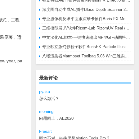
视觉特效Ae/Pr插件合集RevisionFX Effections Plus v25.8 CE Win 含RE:Zup/Twixtor/Flicker/RSMB插件
深度图自动生成AE插件Blace Depth Scanner 2 v2.4.49 Win/Mac，可轻松搞定体积雾/光、景深虚化、伪3D、场景扫描等效果
专业摄像机反求平面跟踪摩卡插件Boris FX Mocha Pro 2026.0.3 CE
形式，工程
三维模型展UV软件Rizom-Lab RizomUV Real / Virtual Space 2025.0.114 Win
果显著，适
中文汉化AE脚本-一键快速输出MP4/GIF动图格式插件AEscripts GifGun v2.2.1 Win/Mac
专业独立版幻影粒子软件BorisFX Particle Illusion Pro 2025.5 v18.5.1 Win
八猴渲染器Marmoset Toolbag 5.03 Win三维实时渲染软件
ear, pa
最新评论
pyaku
怎么激活？
moming
问题同上，AE2020
Freeart
版本不对，链接里是Motion.Tools.Pro.2...