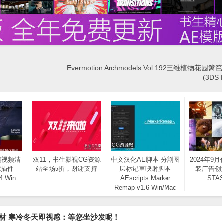
Evermotion Archmodels Vol.192三维植物花园
(3DS
能视频清
双11，书生影视CG资源
中文汉化AE脚本-分割图
2024年9
R插件
站全场5折，谢谢支持
层标记重映射脚本
装广告创
14 Win
AEscripts Marker
STA
Remap v1.6 Win/Mac
+使用教程
材 寒冷冬天即视感：等您坐沙发呢！