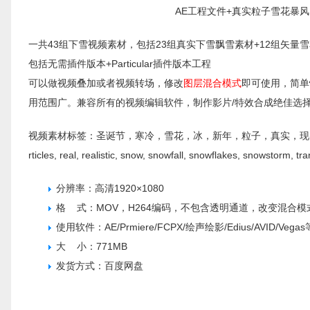
AE工程文件+真实粒子雪花暴
一共43组下雪视频素材，包括23组真实下雪飘雪素材+12组矢量
包括无需插件版本+Particular插件版本工程
可以做视频叠加或者视频转场，修改
图层混合模式
即可使用，简单
用范围广。兼容所有的视频编辑软件，制作影片/特效合成绝佳选
视频素材标签：圣诞节，寒冷，雪花，冰，新年，粒子，真实，现实，雪，雪花，暴风雪
rticles, real, realistic, snow, snowfall, snowflakes, snowstorm, tra
分辨率：高清1920×1080
格 式：MOV，H264编码，不包含透明通道，改变混合模式
使用软件：AE/Prmiere/FCPX/绘声绘影/Edius/AVID/V
大 小：771MB
发货方式：百度网盘