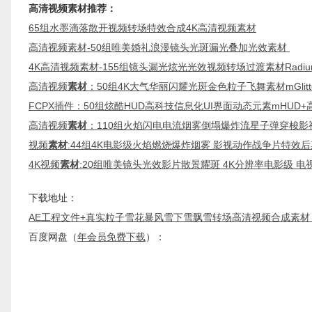
高清视频素材推荐：
65组水墨滴落散开视频转场特效合成4K高清视频素材
高清视频素材-50组唯美婚礼浪漫镜头光斑漏光叠加光效素材
4K高清视频素材-155组镜头漏光炫光光效视频转场过渡素材Radium 4K 
高清视频
素材
：50组4K大气华丽闪耀光斑金色粒子飞舞素材mGlitt
FCPX插件：50组炫酷HUD高科技信息化UI界面动态元素mHUD
高清视频
素材
：110组火焰闪电电流烟雾倒塌爆炸流星子弹穿梭影
视频
素材
:44组4K电影级火焰燃烧爆炸烟雾 影视动作战争片特效
4K视频
素材
:20组唯美镜头光效影片散景耀斑 4K分辨率电影级 
下载地址：
AE工程文件+真实粒子雪花暴风雪下雪飘雪转场高清视频合成素材
百度网盘（
年会员免费下载
）：