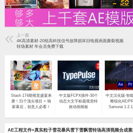
上一篇
4K高清素材-20组高科技信号故障损坏旧电视画面撕裂视频
转场素材 年会员免费下载
Stash 174期视觉盛宴来
中文版FCPX插件-30个
中文汉化版-智
袭！31个顶尖项目 + 独
动态大文字标题视觉特
晰锐化AE/P
家幕后，创意人必看！​
效动画模板
Samurai 1.2.
AE工程文件+真实粒子雪花暴风雪下雪飘雪转场高清视频合成素