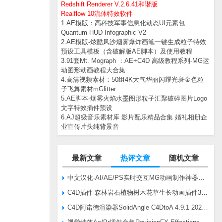
Redshift Renderer V.2.6.41和谐版
Realflow 10流体特效软件
1.AE模版：高科技军事信息化动态UI元素包
Quantum HUD Infographic V2
2.AE模版-炫酷风沙烟雾爆炸画笔一键生成粒子特效
预设工具模板（含破解版AE脚本）及使用教程
3.91套Mt. Mograph ：AE+C4D 高级教程系列-MG运
动图形动画教程大合集
4.高清视频素材：50组4K大气华丽闪耀光斑金色粒
子飞舞素材mGlitter
5.AE脚本-烟雾火焰水墨图形粒子汇聚破碎图片Logo
文字特效插件预设
6.AJ超级音乐素材库 影片配乐精品合集 婚礼相册企
业宣传片头纯背景音
最新文章
热评文章
随机文章
中文汉化-AI/AE/PS实时交互MG动画制作神器AE脚本Battle Axe Overlord v2.6.4 Win/Mac
C4D插件-森林岩石植物树木花草生长动画插件3DQuakers Forester v1.5.7 R20-R2025含扩展包
C4D阿诺德渲染器SolidAngle C4DtoA 4.9.1 2024/2025/2026 Win替换破解版