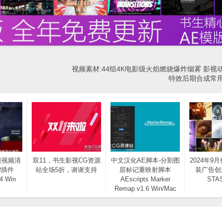
视频素材:44组4K电影级火焰燃烧爆炸烟雾 影视
特效后期合成常
能视频清
双11，书生影视CG资源
中文汉化AE脚本-分割图
2024年9
R插件
站全场5折，谢谢支持
层标记重映射脚本
装广告创
14 Win
AEscripts Marker
STA
Remap v1.6 Win/Mac
+使用教程