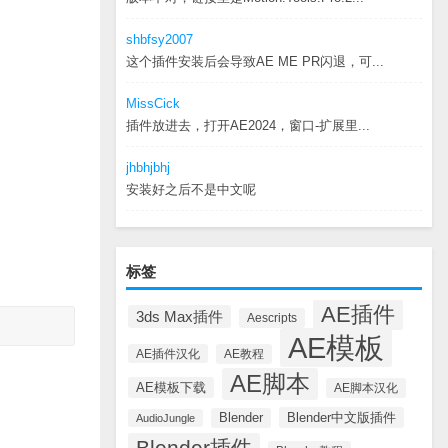
shbfsy2007
这个插件安装后会导致AE ME PR闪退，可...
MissCick
插件放进去，打开AE2024，窗口-扩展里...
jhbhjbhj
安装好之后不是中文呢
标签
AE插件
3ds Max插件
Aescripts
AE模板
AE插件汉化
AE教程
AE脚本
AE模板下载
AE脚本汉化
Blender中文版插件
Blender
AudioJungle
Blender插件