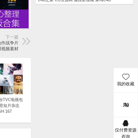
下一篇
动作战争片
用视频素材
我的收藏
月份TVC电视包
意短片杂志
SH 167
仅付费资源
咨询