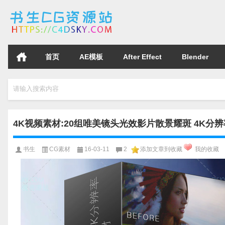
首页
AE模板
After Effect
Blender
请输入搜索内容
4K视频素材:20组唯美镜头光效影片散景耀斑 4K分
书生
CG素材
16-03-11
2
添加文章到收藏
我的收藏