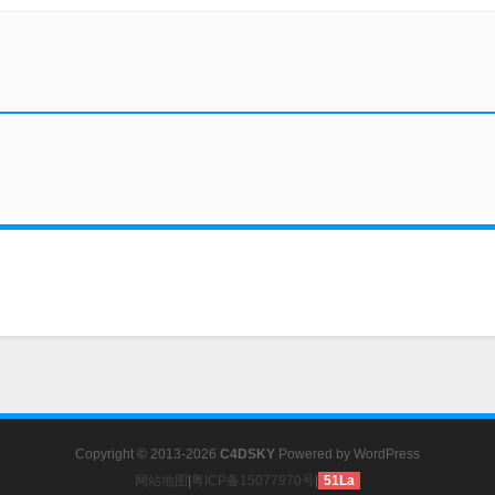
Copyright © 2013-2026
C4DSKY
Powered by
WordPress
网站地图
|
粤ICP备15077970号
|
51La