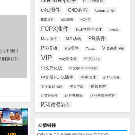
Blender教程
c4d插件
C4D教程
Cinema 4D
FCPX
E3D插件
e3d模板
FCPX插件
FCPX插件汉化
Lynda
PR插件
MG动画
Maya插件
PR模板
Videohive
PS插件
Topaz
载后不能用
VIP
中文汉化
vray渲染器
得到更好的
中文汉化版
中文版Blender插件
中文版FCPX插件
书生汉化
幻灯片模板
视频素材
文字标题动画
英文字幕
达芬奇调色软件
达芬奇插件
达芬奇模板
阿诺德渲染器
友情链接
C4D之家
CG资源网
狐狸影视城
菜鸟C4D