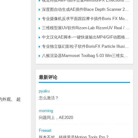
视觉特效Ae/Pr插件合集RevisionFX Effections Plus v25.8 CE Win 含RE:Zup/Twixtor/Flicker/RSMB插件
深度图自动生成AE插件Blace Depth Scanner 2 v2.4.49 Win/Mac，可轻松搞定体积雾/光、景深虚化、伪3D、场景扫描等效果
专业摄像机反求平面跟踪摩卡插件Boris FX Mocha Pro 2026.0.3 CE
三维模型展UV软件Rizom-Lab RizomUV Real / Virtual Space 2025.0.114 Win
中文汉化AE脚本-一键快速输出MP4/GIF动图格式插件AEscripts GifGun v2.2.1 Win/Mac
专业独立版幻影粒子软件BorisFX Particle Illusion Pro 2025.5 v18.5.1 Win
八猴渲染器Marmoset Toolbag 5.03 Win三维实时渲染软件
最新评论
pyaku
怎么激活？
的外观。 超
moming
问题同上，AE2020
Freeart
版本不对，链接里是Motion.Tools.Pro.2...