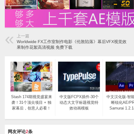
上一篇
Worldwide FX工作室制作电影《伦敦陷落》幕后VFX视觉效
果制作花絮高清视频 免费下载
Stash 174期视觉盛宴来
中文版FCPX插件-30个
中文汉化版-智
袭！31个顶尖项目 + 独
动态大文字标题视觉特
晰锐化AE/P
家幕后，创意人必看！​
效动画模板
Samurai 1.2.
网友评论
2
条