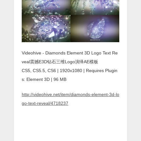
Videohive - Diamonds Element 3D Logo Text Re
veal震撼E3D钻石三维Logo演绎AE模板
CS5, CS5.5, CS6 | 1920x1080 | Requires Plugin
s: Element 3D | 96 MB
http://videohive.net/item/diamonds-element-3d-lo
go-text-reveal/4718237