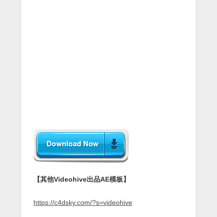
【其他Videohive出品AE模板】
https://c4dsky.com/?s=videohive