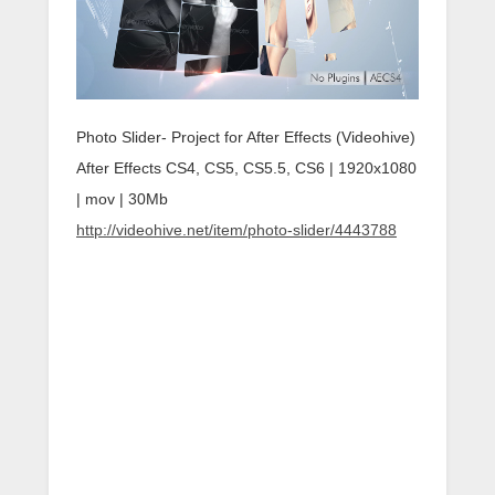
Photo Slider- Project for After Effects (Videohive)
After Effects CS4, CS5, CS5.5, CS6 | 1920x1080
| mov | 30Mb
http://videohive.net/item/photo-slider/4443788