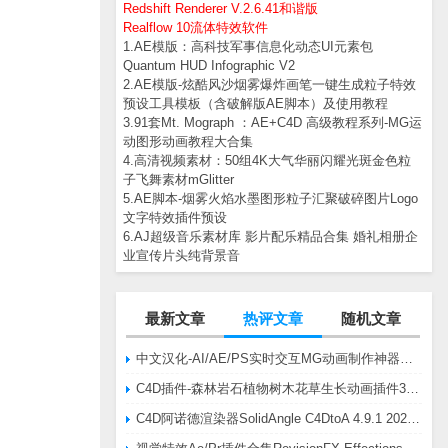
Redshift Renderer V.2.6.41和谐版
Realflow 10流体特效软件
1.AE模版：高科技军事信息化动态UI元素包
Quantum HUD Infographic V2
2.AE模版-炫酷风沙烟雾爆炸画笔一键生成粒子特效
预设工具模板（含破解版AE脚本）及使用教程
3.91套Mt. Mograph ：AE+C4D 高级教程系列-MG运
动图形动画教程大合集
4.高清视频素材：50组4K大气华丽闪耀光斑金色粒
子飞舞素材mGlitter
5.AE脚本-烟雾火焰水墨图形粒子汇聚破碎图片Logo
文字特效插件预设
6.AJ超级音乐素材库 影片配乐精品合集 婚礼相册企
业宣传片头纯背景音
最新文章
热评文章
随机文章
中文汉化-AI/AE/PS实时交互MG动画制作神器AE脚本Battle Axe Overlord v2.6.4 Win/Mac
C4D插件-森林岩石植物树木花草生长动画插件3DQuakers Forester v1.5.7 R20-R2025含扩展包
C4D阿诺德渲染器SolidAngle C4DtoA 4.9.1 2024/2025/2026 Win替换破解版