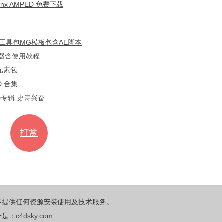
工具包MG模板包含AE脚本
神器含使用教程
元素包
D 合集
8CD专辑 史诗兴奋
打赏
不提供任何资源安装使用及技术服务。
一是：
c4dsky.com