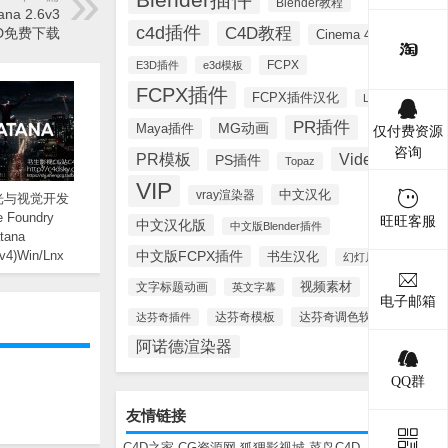
Blender教程
a 2.6v3
c4d插件
C4D教程
PED免费下载
Cinema 4D
FCPX
E3D插件
e3d模板
FCPX插件
FCPX插件汉化
Lynda
PR插件
MG动画
Maya插件
仅付费资源
咨询
PR模板
Videohive
PS插件
Topaz
VIP
中文汉化
vray渲染器
光与视觉开发
 Foundry
旺旺客服
中文汉化版
中文版Blender插件
tana
6v4)Win/Lnx
中文版FCPX插件
书生汉化
幻灯片模板
D免费下载
视频素材
文字标题动画
英文字幕
电子邮箱
达芬奇调色软件
达芬奇插件
达芬奇模板
阿诺德渲染器
QQ群
友情链接
C4D之家
CG资源网
狐狸影视城
菜鸟C4D