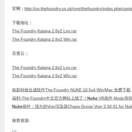
官网：
http://cn.thefoundry.co.uk/cms/thefoundry/index.php/con
下载地址：
The Foundry Katana 2.6v2 Lnx.rar
The Foundry Katana 2.6v2 Win.rar
百度云：
The Foundry Katana 2.6v2 Lnx.rar
The Foundry Katana 2.6v2 Win.rar
电影特效合成软件The Foundry NUKE 10.5v4 Win/Mac 免费下载
福利-The Foundry中文官方网站上线了！
Nuke
,VR插件,Modo
Nuke
插件：强大的Vray渲染器Chaos Group Vray 3.30.01 for N
推荐资源: