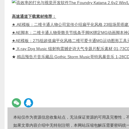
高速通道下载素材推荐：
★
.
AE模板：二维卡通人物公司宣传介绍扁平化风格 23组场景搭建
★AE脚本：二维卡通人物骨骼关节线条手脚IK绑定MG动画脚本
★AE模板：275组超值扁平化风格二维可爱卡通MG运动图形工具
★
.X-ray Dog Music 镭射狗震撼史诗大气专题片配乐素材 01-73C
★.
精品预告片音乐藏品:Gothic Storm Music哥特风暴音乐 1-2
本站仅作为资源信息收集站点，无法保证资源的可用及完整性，
如果文章内容介绍中无特别注明，本网站压缩包解压需要密码统