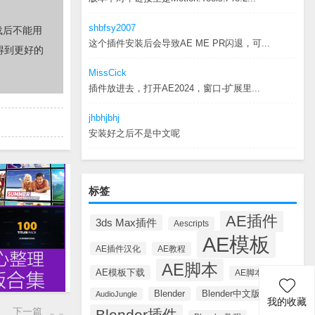
shbfsy2007
载后不能用
这个插件安装后会导致AE ME PR闪退，可...
得到更好的
MissCick
插件放进去，打开AE2024，窗口-扩展里...
jhbhjbhj
安装好之后不是中文呢
标签
AE插件
3ds Max插件
Aescripts
AE模板
AE插件汉化
AE教程
AE脚本
AE模板下载
AE脚本汉化
Blender中文版插件
Blender
AudioJungle
我的收藏
下一篇
Blender插件