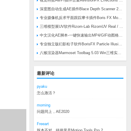
视觉特效Ae/Pr插件合集RevisionFX Effections Plus v25.8 CE Win 含RE:Zup/Twixtor/Flicker/RSMB插件
深度图自动生成AE插件Blace Depth Scanner 2 v2.4.49 Win/Mac，可轻松搞定体积雾/光、景深虚化、伪3D、场景扫描等效果
专业摄像机反求平面跟踪摩卡插件Boris FX Mocha Pro 2026.0.3 CE
三维模型展UV软件Rizom-Lab RizomUV Real / Virtual Space 2025.0.114 Win
中文汉化AE脚本-一键快速输出MP4/GIF动图格式插件AEscripts GifGun v2.2.1 Win/Mac
专业独立版幻影粒子软件BorisFX Particle Illusion Pro 2025.5 v18.5.1 Win
八猴渲染器Marmoset Toolbag 5.03 Win三维实时渲染软件
最新评论
pyaku
怎么激活？
moming
问题同上，AE2020
Freeart
版本不对，链接里是Motion.Tools.Pro.2...