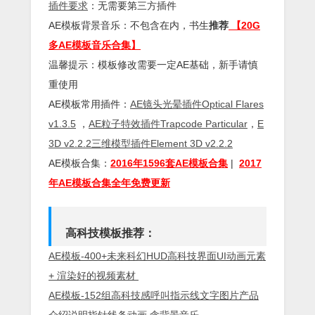
插件
要求
：无需要第三方插件
AE模板背景音乐：不包含在内，书生
推荐
【20G
多AE模板音乐合集】
温馨提示：模板修改需要一定AE基础，新手请慎
重使用
AE模板常用插件：
AE镜头光晕插件Optical Flares
v1.3.5
，
AE粒子特效插件Trapcode Particular
，
E
3D v2.2.2三维模型插件Element 3D v2.2.2
AE模板合集：
2016年1596套AE模板合集
|
2017
年AE模板合集全年免费更新
高科技模板推荐：
AE模板-400+未来科幻HUD高科技界面UI动画元素
+ 渲染好的视频素材
AE模板-152组高科技感呼叫指示线文字图片产品
介绍说明指针线条动画 含背景音乐