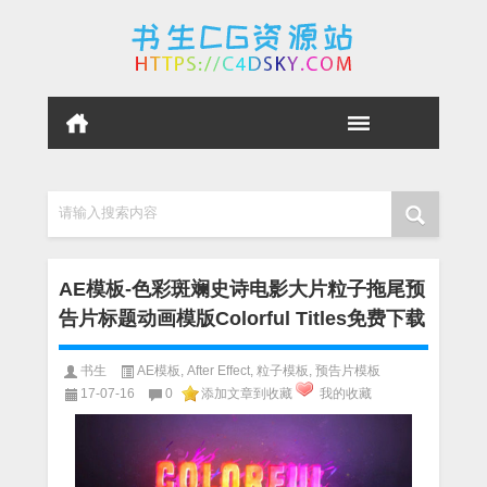
请输入搜索内容
AE模板-色彩斑斓史诗电影大片粒子拖尾预
告片标题动画模版Colorful Titles免费下载
书生
AE模板
,
After Effect
,
粒子模板
,
预告片模板
17-07-16
0
添加文章到收藏
我的收藏