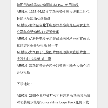
帧图形编辑器MG动画脚本Flow+使用教程
AE脚本-1333个MG文字动画弹性缓入缓出工具包
标题入场出场动画预设
AE模板-奢华金色
粒子
电影颁奖盛典最佳男女主角
公司年会活动模板+背景音乐
AE模板-优雅唯美粒子汇聚成油画风格公司宣传风
景旅游片头开场模版 第一季
AE模板-大气粒子汇聚图片婚礼假期家庭照片生日
庆祝幻灯片模板 第二季
AE模板-流动背景金色粒子颁奖典礼晚会人物介绍
开场模板
下载地址：
AE模板-25组创意霓虹灯公司标志片头动画音乐派
对包装展示模版Sonorafilms Logo Pack免费下载