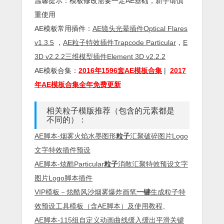
温馨提示：模板修改需要一定AE基础，新手请慎
重使用
AE模板常用插件：
AE镜头光晕插件Optical Flares
v1.3.5
，
AE粒子特效插件Trapcode Particular
，
E
3D v2.2.2三维模型插件Element 3D v2.2.2
AE模板合集：
2016年1596套AE模板合集
|
2017
年AE模板合集全年免费更新
相关粒子模版推荐（包含的元素都是
不同的）：
AE脚本-烟雾火焰水墨图形
粒子
汇聚破碎图片Logo
文字特效插件预设
AE脚本-炫酷Particular
粒子
消散汇聚特效预设文字
图片Logo脚本插件
VIP模板－炫酷风沙烟雾爆炸画笔
一键
生成粒子特
效预设工具模板（含AE脚本）及使用教程
、
AE脚本-115组自定义动画曲线缓入缓出平滑关键