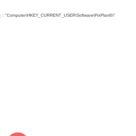
mputer\HKEY_CURRENT_USER\Software\PixPlant5\”