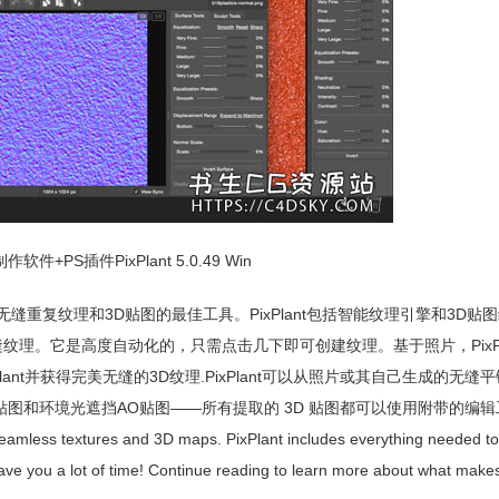
件+PS插件PixPlant 5.0.49 Win
换为无缝重复纹理和3D贴图的最佳工具。PixPlant包括智能纹理引擎和3D贴
创建无缝纹理。它是高度自动化的，只需点击几下即可创建纹理。基于照片，PixPl
nt并获得完美无缝的3D纹理.PixPlant可以从照片或其自己生成的无缝
贴图和环境光遮挡AO贴图——所有提取的 3D 贴图都可以使用附带的编
seamless textures and 3D maps. PixPlant includes everything needed to 
ave you a lot of time! Continue reading to learn more about what makes