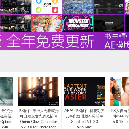
件-数字光
PS插件-最强大无损眩光
AE/AI/PS插件-智能对齐
PS人像磨
晕摄影视
可自定义发光辉光插件
文字段落排版布局插件
件Beauty
Optics
Oniric Glow Generator
SlabText V1.0.0
5.0.15 fo
E Win
V2.3.0 for Photoshop
Win/Mac