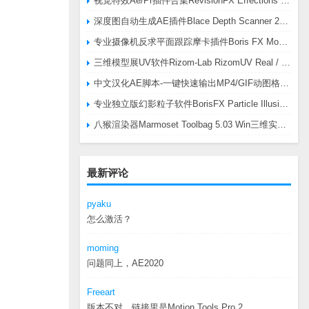
视觉特效Ae/Pr插件合集RevisionFX Effections Plus v25.8 CE Win 含RE:Zup/Twixtor/Flicker/RSMB插件
深度图自动生成AE插件Blace Depth Scanner 2 v2.4.49 Win/Mac，可轻松搞定体积雾/光、景深虚化、伪3D、场景扫描等效果
专业摄像机反求平面跟踪摩卡插件Boris FX Mocha Pro 2026.0.3 CE
三维模型展UV软件Rizom-Lab RizomUV Real / Virtual Space 2025.0.114 Win
中文汉化AE脚本-一键快速输出MP4/GIF动图格式插件AEscripts GifGun v2.2.1 Win/Mac
专业独立版幻影粒子软件BorisFX Particle Illusion Pro 2025.5 v18.5.1 Win
八猴渲染器Marmoset Toolbag 5.03 Win三维实时渲染软件
最新评论
pyaku
怎么激活？
moming
问题同上，AE2020
Freeart
版本不对，链接里是Motion.Tools.Pro.2...