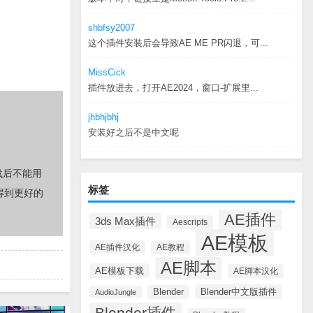
shbfsy2007
这个插件安装后会导致AE ME PR闪退，可...
MissCick
插件放进去，打开AE2024，窗口-扩展里...
jhbhjbhj
安装好之后不是中文呢
载后不能用
标签
得到更好的
AE插件
3ds Max插件
Aescripts
AE模板
AE插件汉化
AE教程
AE脚本
AE模板下载
AE脚本汉化
Blender中文版插件
Blender
AudioJungle
Blender插件