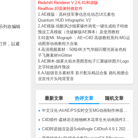
Redshift Renderer V.2.6.41和谐版
Realflow 10流体特效软件
1.AE模版：高科技军事信息化动态UI元素包
Quantum HUD Infographic V2
2.AE模版-炫酷风沙烟雾爆炸画笔一键生成粒子特效
提示列在编辑
预设工具模板（含破解版AE脚本）及使用教程
3.91套Mt. Mograph ：AE+C4D 高级教程系列-MG运
式打开，以避
动图形动画教程大合集
4.高清视频素材：50组4K大气华丽闪耀光斑金色粒
子飞舞素材mGlitter
5.AE脚本-烟雾火焰水墨图形粒子汇聚破碎图片Logo
文字特效插件预设
6.AJ超级音乐素材库 影片配乐精品合集 婚礼相册企
业宣传片头纯背景音
最新文章
热评文章
随机文章
中文汉化-AI/AE/PS实时交互MG动画制作神器AE脚本Battle Axe Overlord v2.6.4 Win/Mac
C4D插件-森林岩石植物树木花草生长动画插件3DQuakers Forester v1.5.7 R20-R2025含扩展包
C4D阿诺德渲染器SolidAngle C4DtoA 4.9.1 2024/2025/2026 Win替换破解版