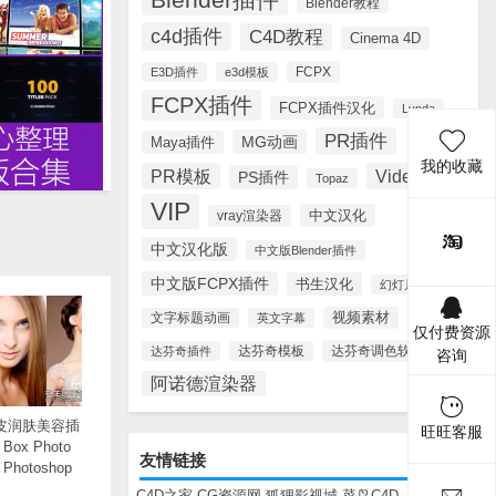
Blender教程
c4d插件
C4D教程
Cinema 4D
FCPX
E3D插件
e3d模板
FCPX插件
FCPX插件汉化
Lynda
PR插件
MG动画
Maya插件
我的收藏
PR模板
Videohive
PS插件
Topaz
VIP
中文汉化
vray渲染器
中文汉化版
中文版Blender插件
中文版FCPX插件
书生汉化
幻灯片模板
视频素材
文字标题动画
英文字幕
仅付费资源
达芬奇调色软件
达芬奇插件
达芬奇模板
咨询
阿诺德渲染器
皮润肤美容插
旺旺客服
 Box Photo
友情链接
r Photoshop
C4D之家
CG资源网
狐狸影视城
菜鸟C4D