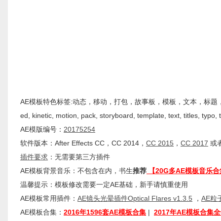
AE模板特色标签:动态，移动，打包，故事板，模板，文本，标题，排版，Extended Typo
ed, kinetic, motion, pack, storyboard, template, text, titles, typo,
AE模版编号：
20175254
软件版本：
After Effects
CC
，CC 2014，
CC 2015
，
CC 2017
或者
插件
要求
：无需要第三方插件
AE模板背景音乐：不包含在内，书生
推荐
【20G多AE模板音乐合
温馨提示：模板修改需要一定AE基础，新手请慎重使用
AE模板常用插件：
AE镜头光晕插件Optical Flares v1.3.5
，
AE粒子
AE模板合集：
2016年1596套AE模板合集
|
2017年AE模板合集