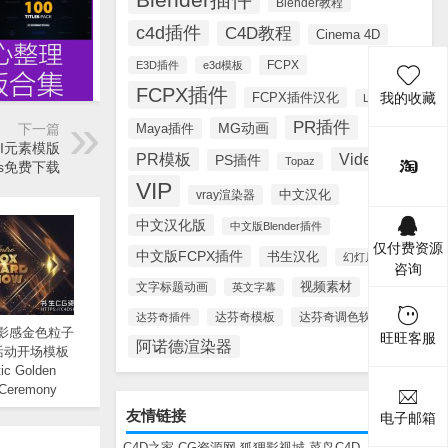
Blender教程
c4d插件
C4D教程
Cinema 4D
FCPX
E3D插件
e3d模板
FCPX插件
FCPX插件汉化
我的收藏
Lynda
PR插件
MG动画
Maya插件
下一篇
I元素模版
PR模板
Videohive
PS插件
Topaz
ents免费下载
VIP
中文汉化
vray渲染器
中文汉化版
中文版Blender插件
仅付费资源
中文版FCPX插件
书生汉化
幻灯片模板
咨询
视频素材
文字标题动画
英文字幕
达芬奇调色软件
达芬奇插件
达芬奇模板
电影感金色粒子
旺旺客服
阿诺德渲染器
活动开场模板
ic Golden
 Ceremony
 Opener
友情链接
电子邮箱
C4D之家
CG资源网
狐狸影视城
菜鸟C4D