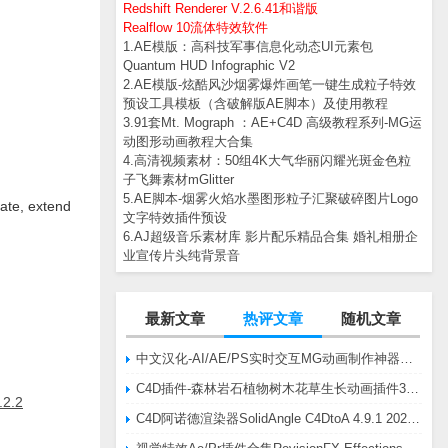
Redshift Renderer V.2.6.41和谐版
Realflow 10流体特效软件
1.AE模版：高科技军事信息化动态UI元素包
Quantum HUD Infographic V2
2.AE模版-炫酷风沙烟雾爆炸画笔一键生成粒子特效
预设工具模板（含破解版AE脚本）及使用教程
3.91套Mt. Mograph ：AE+C4D 高级教程系列-MG运
动图形动画教程大合集
4.高清视频素材：50组4K大气华丽闪耀光斑金色粒
子飞舞素材mGlitter
5.AE脚本-烟雾火焰水墨图形粒子汇聚破碎图片Logo
e, extend
文字特效插件预设
6.AJ超级音乐素材库 影片配乐精品合集 婚礼相册企
业宣传片头纯背景音
最新文章
热评文章
随机文章
中文汉化-AI/AE/PS实时交互MG动画制作神器AE脚本Battle Axe Overlord v2.6.4 Win/Mac
C4D插件-森林岩石植物树木花草生长动画插件3DQuakers Forester v1.5.7 R20-R2025含扩展包
2.2
C4D阿诺德渲染器SolidAngle C4DtoA 4.9.1 2024/2025/2026 Win替换破解版