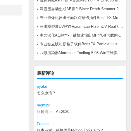
视觉特效Ae/Pr插件合集RevisionFX Effections Plus v25.8 CE Win 含RE:Zup/Twixtor/Flicker/RSMB插件
深度图自动生成AE插件Blace Depth Scanner 2 v2.4.49 Win/Mac，可轻松搞定体积雾/光、景深虚化、伪3D、场景扫描等效果
专业摄像机反求平面跟踪摩卡插件Boris FX Mocha Pro 2026.0.3 CE
三维模型展UV软件Rizom-Lab RizomUV Real / Virtual Space 2025.0.114 Win
中文汉化AE脚本-一键快速输出MP4/GIF动图格式插件AEscripts GifGun v2.2.1 Win/Mac
专业独立版幻影粒子软件BorisFX Particle Illusion Pro 2025.5 v18.5.1 Win
八猴渲染器Marmoset Toolbag 5.03 Win三维实时渲染软件
最新评论
pyaku
怎么激活？
moming
问题同上，AE2020
Freeart
版本不对，链接里是Motion.Tools.Pro.2...