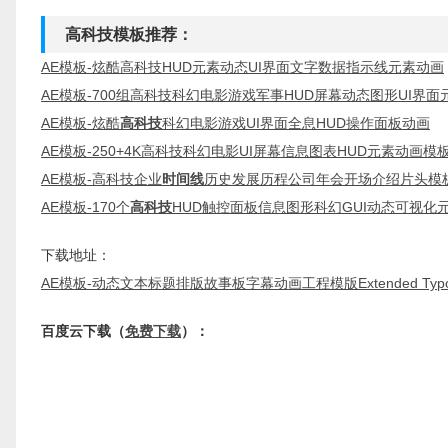
高科技模板推荐：
AE模板-炫酷高科技HUD元素动态UI界面文字数据指示线元素动画
AE模板-700组高科技科幻电影游戏军事HUD屏幕动态图形UI界面
AE模板-炫酷
高科技
科幻电影游戏UI界面全息HUD操作面板动画
AE模板-250+4K高科技科幻电影UI屏幕信息图表HUD元素动画模
AE模板-高科技企业
时间线
历史发展历程公司年会开场介绍片头模
AE模板-170个
高科技
HUD触控面板信息图形科幻GUI动态可视
下载地址：
AE模板-动态文本标题排版故事板字幕动画工程模版Extended Typogr
百度云下载（
免费下载
）：