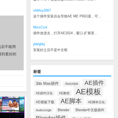
shbfsy2007
这个插件安装后会导致AE ME PR闪退，可...
MissCick
插件放进去，打开AE2024，窗口-扩展里...
jhbhjbhj
载后不能用
安装好之后不是中文呢
得到更好的
标签
AE插件
3ds Max插件
Aescripts
AE模板
AE插件汉化
AE教程
AE脚本
AE模板下载
AE脚本汉化
Blender中文版插件
Blender
AudioJungle
Blender插件