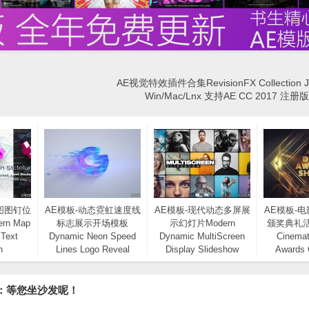
AE视觉特效插件合集RevisionFX Collection J
Win/Mac/Lnx 支持AE CC 2017 注
图图钉位
AE模板-动态霓虹速度线
AE模板-现代动态多屏展
AE模板-
n Map
标志展示开场模板
示幻灯片Modern
颁奖典礼
 Text
Dynamic Neon Speed
Dynamic MultiScreen
Cinemat
n
Lines Logo Reveal
Display Slideshow
Awards
Opener
Event
：等您坐沙发呢！