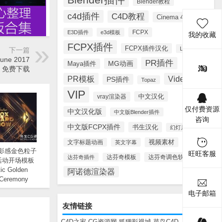
Blender教程
c4d插件
C4D教程
Cinema 4D
FCPX
E3D插件
e3d模板
我的收藏
FCPX插件
FCPX插件汉化
Lynda
下一篇
une 2017
PR插件
MG动画
Maya插件
册版 免费下载
PR模板
Videohive
PS插件
Topaz
VIP
中文汉化
vray渲染器
仅付费资源
中文汉化版
中文版Blender插件
咨询
中文版FCPX插件
书生汉化
幻灯片模板
视频素材
文字标题动画
英文字幕
电影感金色粒子
旺旺客服
达芬奇调色软件
达芬奇插件
达芬奇模板
活动开场模板
ic Golden
阿诺德渲染器
 Ceremony
 Opener
电子邮箱
友情链接
C4D之家
CG资源网
狐狸影视城
菜鸟C4D