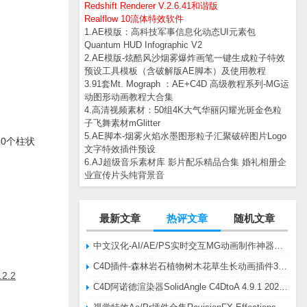
Redshift Renderer V.2.6.41和谐版
Realflow 10流体特效软件
1.AE模版：高科技军事信息化动态UI元素包
Quantum HUD Infographic V2
2.AE模版-炫酷风沙烟雾爆炸画笔一键生成粒子特效
预设工具模板（含破解版AE脚本）及使用教程
3.91套Mt. Mograph ：AE+C4D 高级教程系列-MG运
动图形动画教程大合集
4.高清视频素材：50组4K大气华丽闪耀光斑金色粒
子飞舞素材mGlitter
5.AE脚本-烟雾火焰水墨图形粒子汇聚破碎图片Logo
0个柱状
文字特效插件预设
6.AJ超级音乐素材库 影片配乐精品合集 婚礼相册企
业宣传片头纯背景音
最新文章
热评文章
随机文章
中文汉化-AI/AE/PS实时交互MG动画制作神器AE脚本Battle Axe Overlord v2.6.4 Win/Mac
C4D插件-森林岩石植物树木花草生长动画插件3DQuakers Forester v1.5.7 R20-R2025含扩展包
2.2
C4D阿诺德渲染器SolidAngle C4DtoA 4.9.1 2024/2025/2026 Win替换破解版