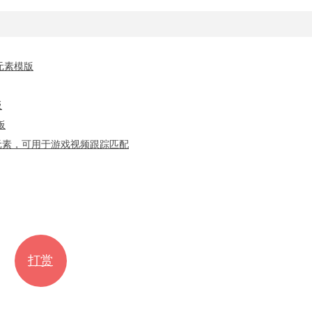
元素模版
板
板
化元素，可用于游戏视频跟踪匹配
打赏