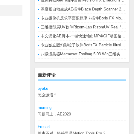
视觉特效Ae/Pr插件合集RevisionFX Effections Plus v25.8 CE Win 含RE:Zup/Twixtor/Flicker/RSMB插件
深度图自动生成AE插件Blace Depth Scanner 2 v2.4.49 Win/Mac，可轻松搞定体积雾/光、景深虚化、伪3D、场景扫描等效果
专业摄像机反求平面跟踪摩卡插件Boris FX Mocha Pro 2026.0.3 CE
三维模型展UV软件Rizom-Lab RizomUV Real / Virtual Space 2025.0.114 Win
中文汉化AE脚本-一键快速输出MP4/GIF动图格式插件AEscripts GifGun v2.2.1 Win/Mac
专业独立版幻影粒子软件BorisFX Particle Illusion Pro 2025.5 v18.5.1 Win
八猴渲染器Marmoset Toolbag 5.03 Win三维实时渲染软件
最新评论
pyaku
怎么激活？
moming
问题同上，AE2020
Freeart
版本不对，链接里是Motion.Tools.Pro.2...