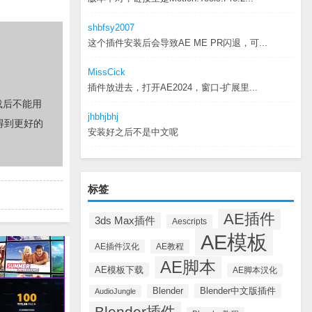
shbfsy2007
这个插件安装后会导致AE ME PR闪退，可...
MissCick
插件放进去，打开AE2024，窗口-扩展里...
载后不能用
jhbhjbhj
得到更好的
安装好之后不是中文呢
标签
AE插件
3ds Max插件
Aescripts
AE模板
AE插件汉化
AE教程
AE脚本
AE模板下载
AE脚本汉化
Blender中文版插件
Blender
AudioJungle
Blender插件