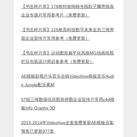
【书生样片库】178枚特效绚丽光线粒子飘带线条
企业专题片常用参考片（免费更新）
【书生样片库】125枚高科技数字未来全息三维界
面企业宣传片常用参考（免费更新）
【书生样片库】运动图形扁平化风格MG动画电视
栏目包装设计师必备参考（免费更新）
AE模板影视片头音乐合辑Videohive模板音乐Audi
o Jungle配乐素材
57组三维数据信息图表拼图企业宣传片常用c4d模
板Info Graphs 3D
2013-2014年Videohive全套免费更新AE模板合集
预售已更新977套