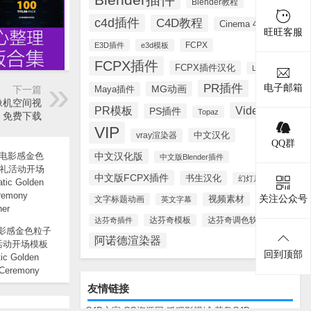
Blender教程
c4d插件
C4D教程
Cinema 4D
旺旺客服
FCPX
E3D插件
e3d模板
FCPX插件
FCPX插件汉化
Lynda
PR插件
电子邮箱
MG动画
Maya插件
下一篇
像机空间视
PR模板
Videohive
PS插件
Topaz
教程 免费下载
VIP
中文汉化
vray渲染器
QQ群
中文汉化版
中文版Blender插件
中文版FCPX插件
书生汉化
幻灯片模板
关注公众号
视频素材
文字标题动画
英文字幕
达芬奇调色软件
达芬奇插件
达芬奇模板
电影感金色粒子
阿诺德渲染器
活动开场模板
回到顶部
ic Golden
 Ceremony
 Opener
友情链接
C4D之家
CG资源网
狐狸影视城
菜鸟C4D