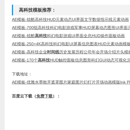
高科技模板推荐：
AE模板-炫酷高科技HUD元素动态UI界面文字数据指示线元素动画
AE模板-700组高科技科幻电影游戏军事HUD屏幕动态图形UI界面
AE模板-炫酷
高科技
科幻电影游戏UI界面全息HUD操作面板动画
AE模板-250+4K高科技科幻电影UI屏幕信息图表HUD元素动画模
AE模板-高科技企业
时间线
历史发展历程公司年会开场介绍片头模
AE模板-170个
高科技
HUD触控面板信息图形科幻GUI动态可视
下载地址：
AE模板-优雅水墨散开遮罩图片家庭图片幻灯片开场动画模版Ink Photo
百度云下载（
免费下载
）：