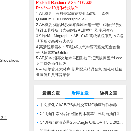
Redshift Renderer V.2.6.41和谐版
Realflow 10流体特效软件
1.AE模版：高科技军事信息化动态UI元素包
Quantum HUD Infographic V2
2.AE模版-炫酷风沙烟雾爆炸画笔一键生成粒子特效
预设工具模板（含破解版AE脚本）及使用教程
3.91套Mt. Mograph ：AE+C4D 高级教程系列-MG运
动图形动画教程大合集
4.高清视频素材：50组4K大气华丽闪耀光斑金色粒
子飞舞素材mGlitter
5.AE脚本-烟雾火焰水墨图形粒子汇聚破碎图片Logo
eshow,
文字特效插件预设
6.AJ超级音乐素材库 影片配乐精品合集 婚礼相册企
业宣传片头纯背景音
最新文章
热评文章
随机文章
中文汉化-AI/AE/PS实时交互MG动画制作神器AE脚本Battle Axe Overlord v2.6.4 Win/Mac
C4D插件-森林岩石植物树木花草生长动画插件3DQuakers Forester v1.5.7 R20-R2025含扩展包
2.2
C4D阿诺德渲染器SolidAngle C4DtoA 4.9.1 2024/2025/2026 Win替换破解版