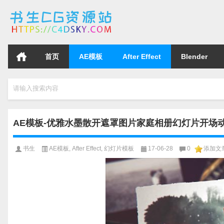
首页
AE模板
After Effect
Blender
请输入搜索内容
AE模板-优雅水墨散开遮罩图片家庭相册幻灯片开场动画模版I
书生
AE模板
,
After Effect
,
幻灯片模板
17-06-28
0
添加文