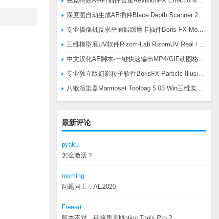
视觉特效Ae/Pr插件合集RevisionFX Effections Plus v25.8 CE Win 含RE:Zup/Twixtor/Flicker/RSMB插件
深度图自动生成AE插件Blace Depth Scanner 2 v2.4.49 Win/Mac，可轻松搞定体积雾/光、景深虚化、伪3D、场景扫描等效果
专业摄像机反求平面跟踪摩卡插件Boris FX Mocha Pro 2026.0.3 CE
三维模型展UV软件Rizom-Lab RizomUV Real / Virtual Space 2025.0.114 Win
中文汉化AE脚本-一键快速输出MP4/GIF动图格式插件AEscripts GifGun v2.2.1 Win/Mac
专业独立版幻影粒子软件BorisFX Particle Illusion Pro 2025.5 v18.5.1 Win
八猴渲染器Marmoset Toolbag 5.03 Win三维实时渲染软件
最新评论
pyaku
怎么激活？
moming
问题同上，AE2020
Freeart
版本不对，链接里是Motion.Tools.Pro.2...