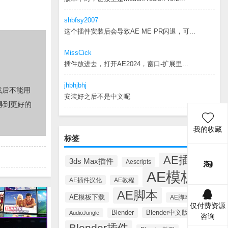
shbfsy2007
这个插件安装后会导致AE ME PR闪退，可...
MissCick
插件放进去，打开AE2024，窗口-扩展里...
jhbhjbhj
载后不能用
安装好之后不是中文呢
得到更好的
我的收藏
标签
AE插件
3ds Max插件
Aescripts
AE模板
AE插件汉化
AE教程
AE脚本
AE模板下载
AE脚本汉化
仅付费资源
Blender中文版插件
Blender
AudioJungle
咨询
Blender插件