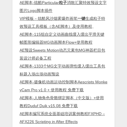
AE脚本-炫酷Particular
粒子
消散汇聚特效预设文字
图片Logo脚本插件
VIP模板－炫酷风沙烟雾爆炸画笔
一键
生成粒子特
效预设工具模板（含AE脚本）及使用教程
、
AE脚本-115组自定义动画曲线缓入缓出平滑关键
帧图形编辑器MG动画脚本Flow+使用教程
AE预设Sweets Motion动态元素包MG神器栏目包
装设计师必备工程
AE脚本-1333个MG文字动画弹性缓入缓出工具包
标题入场出场动画预设
AE脚本-摄像机动画运动控制脚本Aescripts Monke
yCam Pro v1.0 + 使用教程 免费下载
AE脚本-人物角色骨骼绑定脚本（中文版）+使用
教程Duduf Duik v15.08 免费下载
AE脚本编写系统全面基础培训案例教程FXPHD –
AFX226 Scripting in After Effects