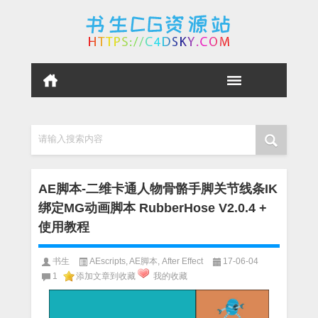
请输入搜索内容
AE脚本-二维卡通人物骨骼手脚关节线条IK
绑定MG动画脚本 RubberHose V2.0.4 +
使用教程
书生
AEscripts
,
AE脚本
,
After Effect
17-06-04
1
添加文章到收藏
我的收藏