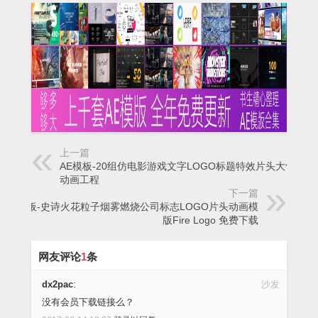
上一篇
AE模板-20组仿电影游戏文字LOGO标题特效片头大气开场
动画工程
下一篇
AE模板-史诗火花粒子烟雾燃烧公司标志LOGO片头动画模
版Fire Logo 免费下载
网友评论
1
条
dx2pac
:
沙发
没有会员下载链接么？