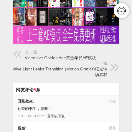
上一篇
Videohive Golden Age黄金年代AE模板
下一篇
Videohive Light Leaks Transition (Motion Grafics)眩光转
场素材
网友评论
5
条
田鼠叔叔
:
地板
勤奋的书生，感谢！
2013-08-14 09:52
登录以回复
当当
:
板凳