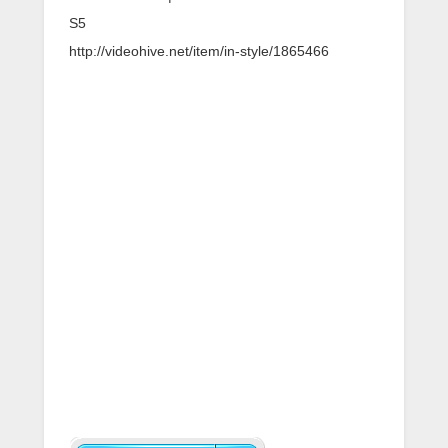
S5
http://videohive.net/item/in-style/1865466