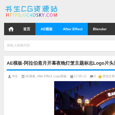
首页
AE模板
After Effect
Blender
请输入搜索内容
AE模板-阿拉伯斋月开幕夜晚灯笼主题标志Logo片头演绎
书生
AE模板
,
After Effect
,
Logo模板
17-05-11
0
添加文章