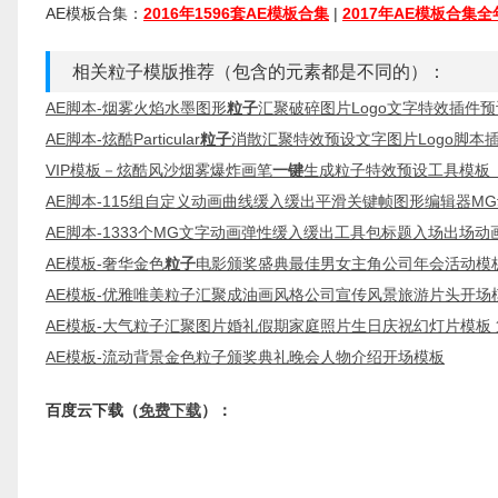
AE模板合集：
2016年1596套AE模板合集
|
2017年AE模板合集
相关粒子模版推荐（包含的元素都是不同的）：
AE脚本-烟雾火焰水墨图形
粒子
汇聚破碎图片Logo文字特效插件预
AE脚本-炫酷Particular
粒子
消散汇聚特效预设文字图片Logo脚本
VIP模板－炫酷风沙烟雾爆炸画笔
一键
生成粒子特效预设工具模板
AE脚本-115组自定义动画曲线缓入缓出平滑关键帧图形编辑器MG
AE脚本-1333个MG文字动画弹性缓入缓出工具包标题入场出场动
AE模板-奢华金色
粒子
电影颁奖盛典最佳男女主角公司年会活动模
AE模板-优雅唯美粒子汇聚成油画风格公司宣传风景旅游片头开场
AE模板-大气粒子汇聚图片婚礼假期家庭照片生日庆祝幻灯片模板
AE模板-流动背景金色粒子颁奖典礼晚会人物介绍开场模板
百度云下载（
免费下载
）：