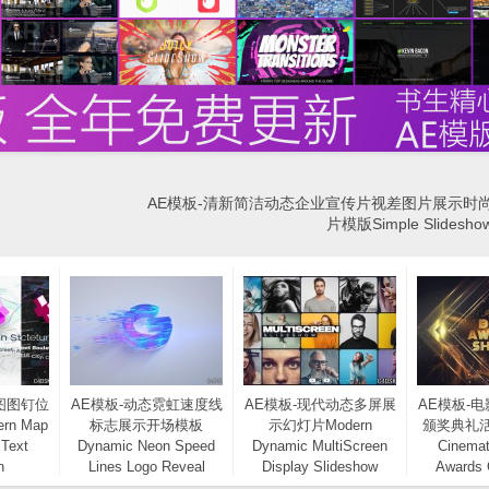
AE模板-清新简洁动态企业宣传片视差图片展示时
片模版Simple Slides
图图钉位
AE模板-动态霓虹速度线
AE模板-现代动态多屏展
AE模板-
n Map
标志展示开场模板
示幻灯片Modern
颁奖典礼
 Text
Dynamic Neon Speed
Dynamic MultiScreen
Cinemat
n
Lines Logo Reveal
Display Slideshow
Awards
Opener
Event