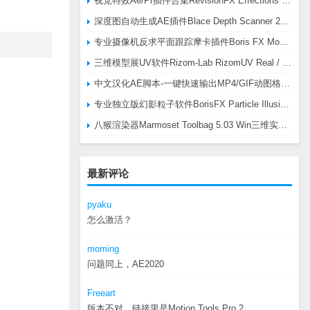
视觉特效Ae/Pr插件合集RevisionFX Effections Plus v25.8 CE Win 含RE:Zup/Twixtor/Flicker/RSMB插件
深度图自动生成AE插件Blace Depth Scanner 2 v2.4.49 Win/Mac，可轻松搞定体积雾/光、景深虚化、伪3D、场景扫描等效果
专业摄像机反求平面跟踪摩卡插件Boris FX Mocha Pro 2026.0.3 CE
三维模型展UV软件Rizom-Lab RizomUV Real / Virtual Space 2025.0.114 Win
中文汉化AE脚本-一键快速输出MP4/GIF动图格式插件AEscripts GifGun v2.2.1 Win/Mac
专业独立版幻影粒子软件BorisFX Particle Illusion Pro 2025.5 v18.5.1 Win
八猴渲染器Marmoset Toolbag 5.03 Win三维实时渲染软件
最新评论
pyaku
怎么激活？
moming
问题同上，AE2020
Freeart
版本不对，链接里是Motion.Tools.Pro.2...