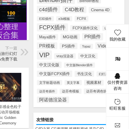
Blender教程
c4d插件
C4D教程
Cinema 4D
FCPX
E3D插件
e3d模板
FCPX插件
FCPX插件汉化
Lynda
PR插件
MG动画
Maya插件
我的收藏
PR模板
Videohive
PS插件
Topaz
下一篇
VIP
尚旅行幻灯
中文汉化
vray渲染器
how免费下载
中文汉化版
中文版Blender插件
中文版FCPX插件
书生汉化
幻灯片模板
仅付费资源
视频素材
文字标题动画
英文字幕
咨询
达芬奇调色软件
达芬奇插件
达芬奇模板
阿诺德渲染器
电影感金色粒子
旺旺客服
活动开场模板
ic Golden
友情链接
 Ceremony
 Opener
C4D之家
CG资源网
狐狸影视城
菜鸟C4D