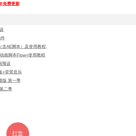
全年免费更新
设
插件
（含AE脚本）及使用教程
、
动画脚本Flow+使用教程
画预设
板+背景音乐
模版 第一季
 第二季
打赏