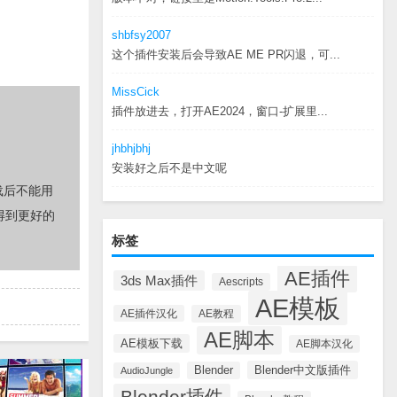
shbfsy2007
这个插件安装后会导致AE ME PR闪退，可...
MissCick
插件放进去，打开AE2024，窗口-扩展里...
jhbhjbhj
安装好之后不是中文呢
载后不能用
得到更好的
标签
AE插件
3ds Max插件
Aescripts
AE模板
AE插件汉化
AE教程
AE脚本
AE模板下载
AE脚本汉化
Blender中文版插件
Blender
AudioJungle
Blender插件