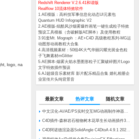
Redshift Renderer V.2.6.41和谐版
Realflow 10流体特效软件
1.AE模版：高科技军事信息化动态UI元素包
Quantum HUD Infographic V2
2.AE模版-炫酷风沙烟雾爆炸画笔一键生成粒子特效
预设工具模板（含破解版AE脚本）及使用教程
3.91套Mt. Mograph ：AE+C4D 高级教程系列-MG运
动图形动画教程大合集
4.高清视频素材：50组4K大气华丽闪耀光斑金色粒
子飞舞素材mGlitter
5.AE脚本-烟雾火焰水墨图形粒子汇聚破碎图片Logo
 logo, na
文字特效插件预设
6.AJ超级音乐素材库 影片配乐精品合集 婚礼相册企
业宣传片头纯背景音
最新文章
热评文章
随机文章
中文汉化-AI/AE/PS实时交互MG动画制作神器AE脚本Battle Axe Overlord v2.6.4 Win/Mac
C4D插件-森林岩石植物树木花草生长动画插件3DQuakers Forester v1.5.7 R20-R2025含扩展包
C4D阿诺德渲染器SolidAngle C4DtoA 4.9.1 2024/2025/2026 Win替换破解版