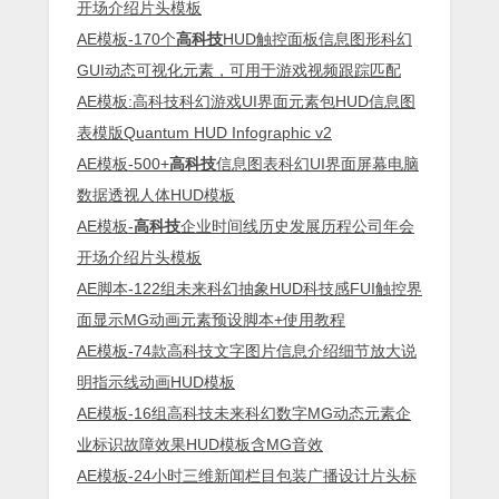
开场介绍片头模板
AE模板-170个
高科技
HUD触控面板信息图形科幻
GUI动态可视化元素，可用于游戏视频跟踪匹配
AE模板:高科技科幻游戏UI界面元素包HUD信息图
表模版Quantum HUD Infographic v2
AE模板-500+
高科技
信息图表科幻UI界面屏幕电脑
数据透视人体HUD模板
AE模板-
高科技
企业时间线历史发展历程公司年会
开场介绍片头模板
AE脚本-122组未来科幻抽象HUD科技感FUI触控界
面显示MG动画元素预设脚本+使用教程
AE模板-74款高科技文字图片信息介绍细节放大说
明指示线动画HUD模板
AE模板-16组高科技未来科幻数字MG动态元素企
业标识故障效果HUD模板含MG音效
AE模板-24小时三维新闻栏目包装广播设计片头标