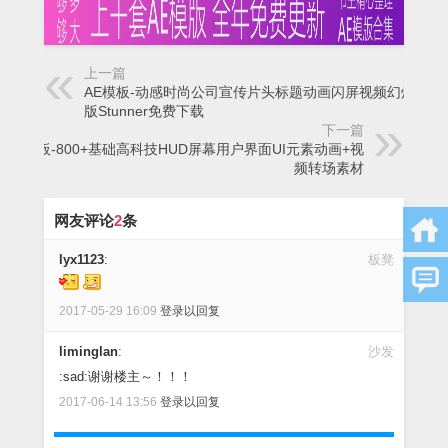
上一篇
AE模板-动感时尚公司宣传片头标题动画闪屏视频幻灯片模
版Stunner免费下载
下一篇
AE模板-800+基础高科技HUD屏幕用户界面UI元素动画+视
频转场素材
网友评论
2
条
lyx1123
:
板凳
2017-05-29 16:09
登录以回复
liminglan
:
沙发
:sad:谢谢楼主～！！！
2017-06-14 13:56
登录以回复