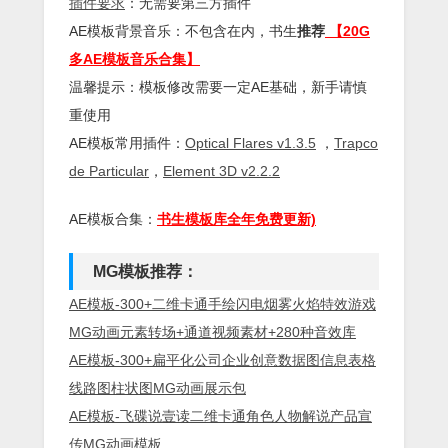
插件
要求
：无需要第三方插件
AE模板背景音乐：不包含在内，书生
推荐
【20G
多AE模板音乐合集】
温馨提示：模板修改需要一定AE基础，新手请慎
重使用
AE模板常用插件：
Optical Flares v1.3.5
，
Trapco
de Particular
，
Element 3D v2.2.2
AE模板合集：
书生模板库全年免费更新)
MG模板推荐：
AE模板-300+二维卡通手绘闪电烟雾火焰特效游戏
MG动画元素转场+通道视频素材+280种音效库
AE模板-300+扁平化公司企业创意数据图信息表格
线路图柱状图MG动画展示包
AE模板-飞碟说壹读二维卡通角色人物解说产品宣
传MG动画模板