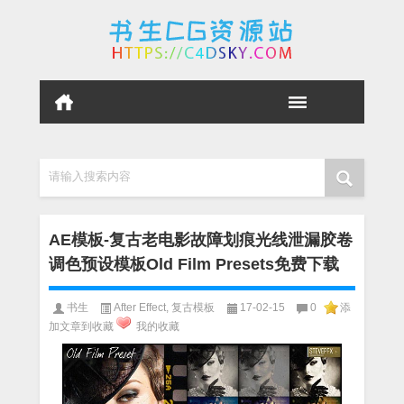
请输入搜索内容
AE模板-复古老电影故障划痕光线泄漏胶卷
调色预设模板Old Film Presets免费下载
书生
After Effect
,
复古模板
17-02-15
0
添
加文章到收藏
我的收藏