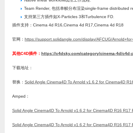
Native linear workflow线性工作流程.
Team Render, 包括单帧分布渲染single-frame distributed re
支持第三方插件如X-Particles 3和Turbulence FD.
插件支持：Cinema 4d R16,Cinema 4d R17,Cinema 4d R18
官网：
https://support.solidangle.com/display/AFCUG/Arnold+
其他C4D插件：
https://c4dsky.com/category/cinema-4d/c4d-
下载地址：
替换：
Solid Angle Cinema4D To Arnold v1.6.2 for Cinema4D R1
Amped：
Solid Angle Cinema4D To Arnold v1.6.2 for Cinema4D R16 R17 
Solid Angle Cinema4D To Arnold v1.6.2 for Cinema4D R16 R17 