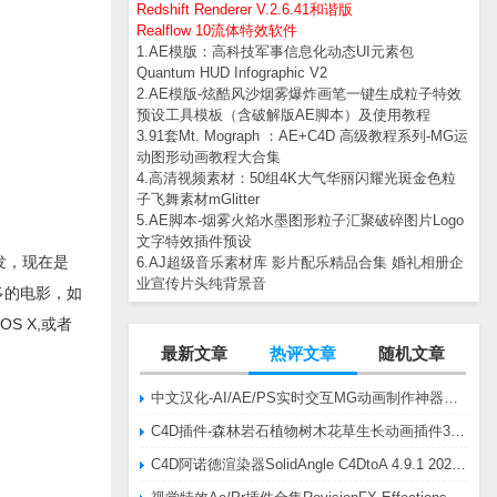
Redshift Renderer V.2.6.41和谐版
Realflow 10流体特效软件
1.AE模版：高科技军事信息化动态UI元素包
Quantum HUD Infographic V2
2.AE模版-炫酷风沙烟雾爆炸画笔一键生成粒子特效
预设工具模板（含破解版AE脚本）及使用教程
3.91套Mt. Mograph ：AE+C4D 高级教程系列-MG运
动图形动画教程大合集
4.高清视频素材：50组4K大气华丽闪耀光斑金色粒
子飞舞素材mGlitter
5.AE脚本-烟雾火焰水墨图形粒子汇聚破碎图片Logo
文字特效插件预设
发，现在是
6.AJ超级音乐素材库 影片配乐精品合集 婚礼相册企
业宣传片头纯背景音
器在多的电影，如
c OS X,或者
最新文章
热评文章
随机文章
中文汉化-AI/AE/PS实时交互MG动画制作神器AE脚本Battle Axe Overlord v2.6.4 Win/Mac
C4D插件-森林岩石植物树木花草生长动画插件3DQuakers Forester v1.5.7 R20-R2025含扩展包
C4D阿诺德渲染器SolidAngle C4DtoA 4.9.1 2024/2025/2026 Win替换破解版