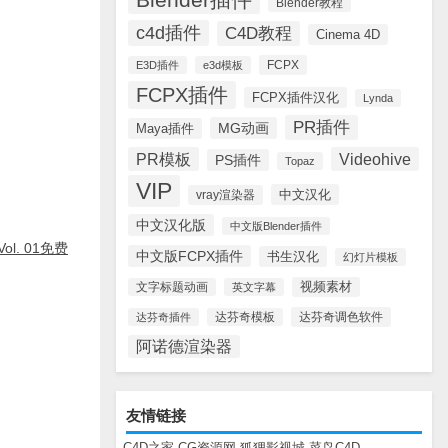
Blender教程
c4d插件
C4D教程
Cinema 4D
FCPX
E3D插件
e3d模板
FCPX插件
FCPX插件汉化
Lynda
PR插件
MG动画
Maya插件
PR模板
Videohive
PS插件
Topaz
VIP
中文汉化
vray渲染器
中文汉化版
中文版Blender插件
, Vol. 01免费
中文版FCPX插件
书生汉化
幻灯片模板
视频素材
文字标题动画
英文字幕
达芬奇调色软件
达芬奇插件
达芬奇模板
阿诺德渲染器
友情链接
C4D之家
CG资源网
狐狸影视城
菜鸟C4D