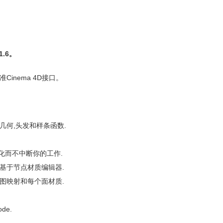
v1.6。
标准Cinema 4D接口。
aph几何,头发和样条函数.
变化而不中断你的工作.
器,一个基于节点材质编辑器.
点贴图映射和每个面材质.
de.