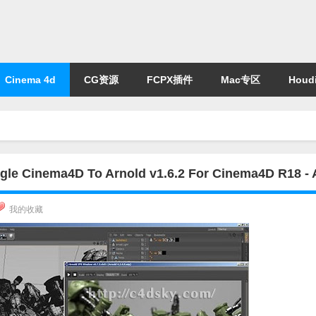
Cinema 4d
CG资源
FCPX插件
Mac专区
Houdi
ema4D To Arnold v1.6.2 For Cinema4D R18 -
我的收藏