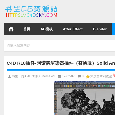
首页
AE模板
After Effect
Blender
请输入搜索内容
C4D R18插件-阿诺德渲染器插件（替换版）Solid Angle Cin
书生
C4D插件
,
Cinema 4d
17-02-07
0
添加文章到收藏