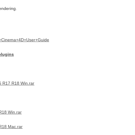
ndering.
for+Cinema+4D+User+Guide
plugins
6 R17 R18 Win.rar
R18 Win.rar
R18 Mac.rar