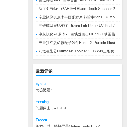
视觉特效Ae/Pr插件合集RevisionFX Effections Plus v25.8 CE Win 含RE:Zup/Twixtor/Flicker/RSMB插件
深度图自动生成AE插件Blace Depth Scanner 2 v2.4.49 Win/Mac，可轻松搞定体积雾/光、景深虚化、伪3D、场景扫描等效果
专业摄像机反求平面跟踪摩卡插件Boris FX Mocha Pro 2026.0.3 CE
三维模型展UV软件Rizom-Lab RizomUV Real / Virtual Space 2025.0.114 Win
中文汉化AE脚本-一键快速输出MP4/GIF动图格式插件AEscripts GifGun v2.2.1 Win/Mac
专业独立版幻影粒子软件BorisFX Particle Illusion Pro 2025.5 v18.5.1 Win
八猴渲染器Marmoset Toolbag 5.03 Win三维实时渲染软件
最新评论
pyaku
怎么激活？
moming
问题同上，AE2020
Freeart
版本不对，链接里是Motion.Tools.Pro.2...