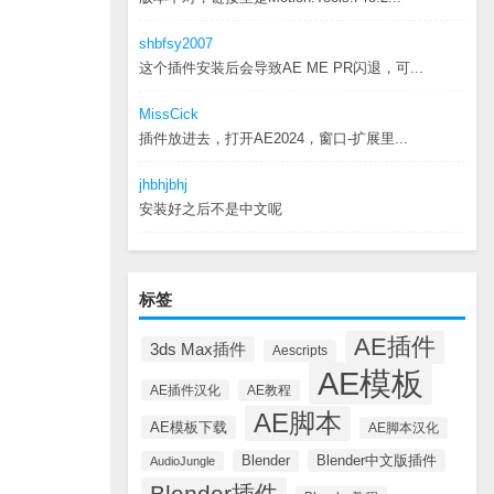
shbfsy2007
这个插件安装后会导致AE ME PR闪退，可...
MissCick
插件放进去，打开AE2024，窗口-扩展里...
jhbhjbhj
安装好之后不是中文呢
标签
AE插件
3ds Max插件
Aescripts
AE模板
AE插件汉化
AE教程
AE脚本
AE模板下载
AE脚本汉化
Blender中文版插件
Blender
AudioJungle
Blender插件