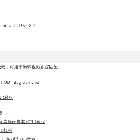
Element 3D v2.2.2
化元素，可用于游戏视频跟踪匹配
nfographic v2
UD模板
板
画元素预设脚本+使用教程
UD模板
UD模板含MG音效