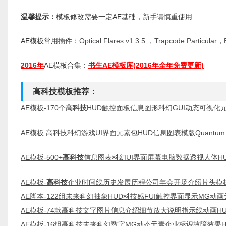
温馨提示：
模板修改需要一定AE基础，新手请慎重使用
AE模板常用插件：
Optical Flares v1.3.5
，
Trapcode Particular
，
2016年
AE模板合集：
书生AE模板库(2016年全年免费更新)
高科技模板推荐：
AE模板-170个
高科技
HUD触控面板信息图形科幻GUI动态可视
AE模板:高科技科幻游戏UI界面元素包HUD信息图表模版Quantum HUD I
AE模板-500+
高科技
信息图表科幻UI界面屏幕电脑数据透视人体H
AE模板-
高科技
企业时间线历史发展历程公司年会开场介绍片头模
AE脚本-122组未来科幻抽象HUD科技感FUI触控界面显示MG动
AE模板-74款高科技文字图片信息介绍细节放大说明指示线动画H
AE模板-16组高科技未来科幻数字MG动态元素企业标识故障效果H