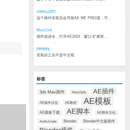
shbfsy2007
这个插件安装后会导致AE ME PR闪退，可...
MissCick
插件放进去，打开AE2024，窗口-扩展里...
jhbhjbhj
安装好之后不是中文呢
标签
AE插件
3ds Max插件
Aescripts
AE模板
AE插件汉化
AE教程
AE脚本
AE模板下载
AE脚本汉化
Blender中文版插件
Blender
AudioJungle
Blender插件