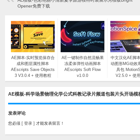
AE模板-色彩艳丽小清新夏季旅游模特时装展示秀模板Bright
Opener免费下载
AE脚本-实时预览保存合
AE一键制作自然流畅果
中文汉化AE脚本
成和图层属性脚本
冻柔体弹性动画脚本
动图形MG动效
AEscripts Save Objects
AEscripts Soft Flow
具包 MotionS
3 V3.0.4 + 使用教程
v1.0.0
V2.5.0 + 
AE模板-科学场景物理化学公式科教记录片频道包装片头开场模板 Phys
发表评论
您必须
[ 登录 ]
才能发表留言！