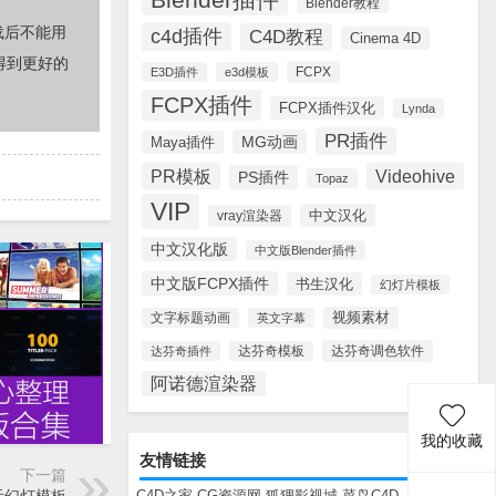
Blender教程
载后不能用
c4d插件
C4D教程
Cinema 4D
得到更好的
FCPX
E3D插件
e3d模板
FCPX插件
FCPX插件汉化
Lynda
PR插件
MG动画
Maya插件
PR模板
Videohive
PS插件
Topaz
VIP
中文汉化
vray渲染器
中文汉化版
中文版Blender插件
中文版FCPX插件
书生汉化
幻灯片模板
视频素材
文字标题动画
英文字幕
达芬奇调色软件
达芬奇插件
达芬奇模板
阿诺德渲染器
我的收藏
友情链接
下一篇
C4D之家
CG资源网
狐狸影视城
菜鸟C4D