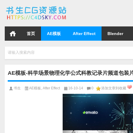
首页
AE模板
After Effect
Blender
请输入搜索内容
AE模板-科学场景物理化学公式科教记录片频道包装片头开场模板
书生
AE模板
,
After Effect
16-10-14
0
添加文章到收藏