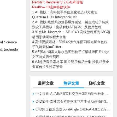
Redshift Renderer V.2.6.41和谐版
Realflow 10流体特效软件
1.AE模版：高科技军事信息化动态UI元素包
Quantum HUD Infographic V2
2.AE模版-炫酷风沙烟雾爆炸画笔一键生成粒子特效
预设工具模板（含破解版AE脚本）及使用教程
3.91套Mt. Mograph ：AE+C4D 高级教程系列-MG运
动图形动画教程大合集
Science
4.高清视频素材：50组4K大气华丽闪耀光斑金色粒
子飞舞素材mGlitter
t, technolo
5.AE脚本-烟雾火焰水墨图形粒子汇聚破碎图片Logo
文字特效插件预设
6.AJ超级音乐素材库 影片配乐精品合集 婚礼相册企
业宣传片头纯背景音
最新文章
热评文章
随机文章
中文汉化-AI/AE/PS实时交互MG动画制作神器AE脚本Battle Axe Overlord v2.6.4 Win/Mac
C4D插件-森林岩石植物树木花草生长动画插件3DQuakers Forester v1.5.7 R20-R2025含扩展包
C4D阿诺德渲染器SolidAngle C4DtoA 4.9.1 2024/2025/2026 Win替换破解版