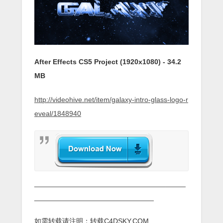
After Effects CS5 Project (1920x1080) - 34.2
MB
http://videohive.net/item/galaxy-intro-glass-logo-r
eveal/1848940
______________________________________
______________________________
如需转载请注明：转载C4DSKY.COM