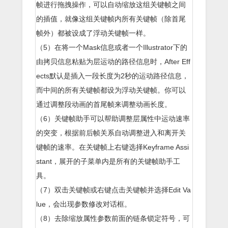
帧进行拖拽操作，可以自动缩放这组关键帧之间
的插值，就像这组关键帧内所有关键帧（除首尾
帧外）都被设成了浮动关键帧一样。
（5）在将一个Mask信息或者一个Illustrator下的
由拷贝信息粘贴为层运动的路径信息时，After Eff
ects默认是插入一段长度为2秒的运动路径信息，
而中间的所有关键帧都设为浮动关键帧。你可以
通过调整段动画的首尾帧来调整动画长度。
（6）关键帧助手可以帮助调整层属性中运动速率
的突变，根据前后帧关系自动调整进入和离开关
键帧的速率。在关键帧上右键选择Keyframe Assi
stant，展开的子菜单内是所有的关键帧助手工
具。
（7）双击关键帧或右键点击关键帧并选择Edit Va
lue，会出现参数修改对话框。
（8）去除缩放属性参数前面的链条锁定符号，可