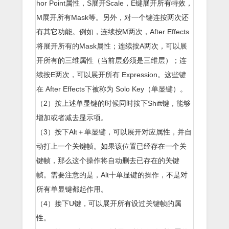
hor Point属性，S展开Scale，E键展开所有特效，
M展开所有Mask等。另外，对一个键连按两次还
有其它功能。例如，连续按M两次，After Effects
将展开所有的Mask属性；连续按A两次，可以展
开所有的三维属性（当前层必须是三维层）；连
续按E两次，可以展开所有 Expression。这些键
在 After Effects下被称为 Solo Key（单显键）。
（2）按上述单显键的时候同时按下Shift键，能够
增加或者减去显示项。
（3）按下Alt＋单显键，可以展开对应属性，并自
动打上一个关键帧。如果该位置已经存在一个关
键帧，那么这个操作将自动删去已存在的关键
帧。需要注意的是，Alt十单显键的操作，不是对
所有单显键都起作用。
（4）接下U键，可以展开所有设过关键帧的属
性。