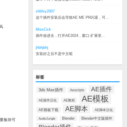
shbfsy2007
这个插件安装后会导致AE ME PR闪退，可...
风
MissCick
插件放进去，打开AE2024，窗口-扩展里...
jhbhjbhj
安装好之后不是中文呢
标签
AE插件
3ds Max插件
Aescripts
AE模板
AE插件汉化
AE教程
AE脚本
AE模板下载
AE脚本汉化
Blender中文版插件
Blender
AudioJungle
要板块可
Blender插件