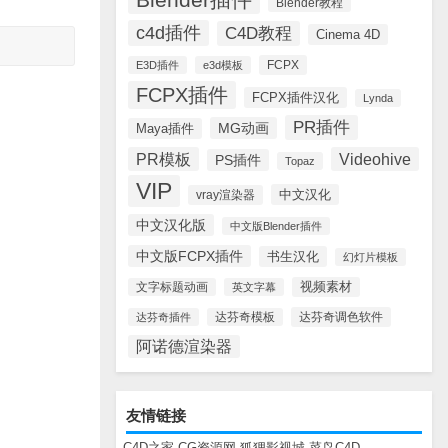
Blender教程
c4d插件
C4D教程
Cinema 4D
FCPX
E3D插件
e3d模板
FCPX插件
FCPX插件汉化
Lynda
PR插件
MG动画
Maya插件
PR模板
Videohive
PS插件
Topaz
VIP
中文汉化
vray渲染器
中文汉化版
中文版Blender插件
中文版FCPX插件
书生汉化
幻灯片模板
视频素材
文字标题动画
英文字幕
达芬奇调色软件
达芬奇插件
达芬奇模板
阿诺德渲染器
友情链接
C4D之家
CG资源网
狐狸影视城
菜鸟C4D