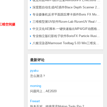
视觉特效Ae/Pr插件合集RevisionFX Effections Plus v25.8 CE Win 含RE:Zup/Twixtor/Flicker/RSMB插件
深度图自动生成AE插件Blace Depth Scanner 2 v2.4.49 Win/Mac，可轻松搞定体积雾/光、景深虚化、伪3D、场景扫描等效果
专业摄像机反求平面跟踪摩卡插件Boris FX Mocha Pro 2026.0.3 CE
三维模型展UV软件Rizom-Lab RizomUV Real / Virtual Space 2025.0.114 Win
轴三维空间摄
中文汉化AE脚本-一键快速输出MP4/GIF动图格式插件AEscripts GifGun v2.2.1 Win/Mac
专业独立版幻影粒子软件BorisFX Particle Illusion Pro 2025.5 v18.5.1 Win
八猴渲染器Marmoset Toolbag 5.03 Win三维实时渲染软件
最新评论
pyaku
怎么激活？
moming
问题同上，AE2020
Freeart
版本不对，链接里是Motion.Tools.Pro.2...