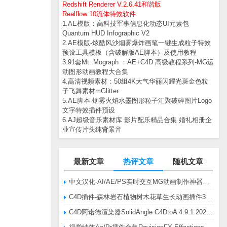
Redshift Renderer V.2.6.41和谐版
Realflow 10流体特效软件
1.AE模版：高科技军事信息化动态UI元素包
Quantum HUD Infographic V2
2.AE模版-炫酷风沙烟雾爆炸画笔一键生成粒子特效
预设工具模板（含破解版AE脚本）及使用教程
3.91套Mt. Mograph ：AE+C4D 高级教程系列-MG运
动图形动画教程大合集
4.高清视频素材：50组4K大气华丽闪耀光斑金色粒
子飞舞素材mGlitter
5.AE脚本-烟雾火焰水墨图形粒子汇聚破碎图片Logo
文字特效插件预设
6.AJ超级音乐素材库 影片配乐精品合集 婚礼相册企
业宣传片头纯背景音
最新文章
热评文章
随机文章
中文汉化-AI/AE/PS实时交互MG动画制作神器AE脚本Battle Axe Overlord v2.6.4 Win/Mac
C4D插件-森林岩石植物树木花草生长动画插件3DQuakers Forester v1.5.7 R20-R2025含扩展包
C4D阿诺德渲染器SolidAngle C4DtoA 4.9.1 2024/2025/2026 Win替换破解版