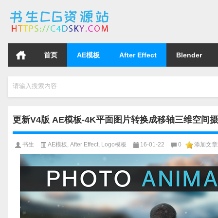
首页
AE模板
After Effect
Blender
请输入搜索内容
更新V4版 AE模板-4K平面图片转换成移轴三维空间摄像机
书生
AE模板
,
After Effect
,
Logo模板
16-01-22
0
添加文章