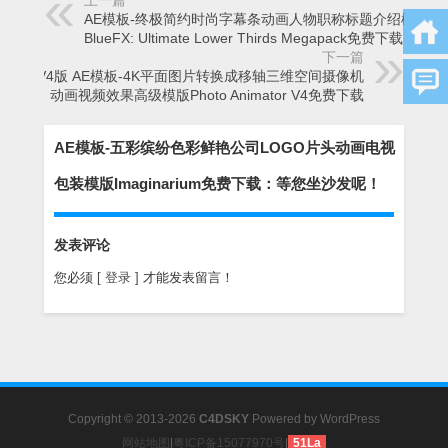
上一篇
AE模板-终极简约时尚字幕条动画人物职称标题介绍模版
BlueFX: Ultimate Lower Thirds Megapack免费下载
下一篇
更新V4版 AE模板-4K平面图片转换成移轴三维空间摄像机
动画视频效果高级模版Photo Animator V4免费下载
AE模板-五彩缤纷色彩鲜艳公司LOGO片头动画电视
包装模版Imaginarium免费下载：等您坐沙发呢！
发表评论
您必须
[ 登录 ]
才能发表留言！
Copyright © 2013-2026
C4DSKY
Powered by
WordPress
网站地图
|
粤ICP备15077970号
|
51La