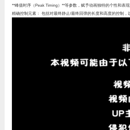
**峰值时序（Peak Timing）**等参数，赋予动画独特的个性和表
精确控制元素： 包括对最终静止/最终回弹的长度和高度的控制，