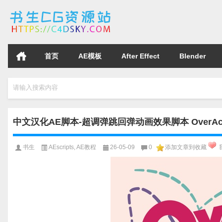
首页
AE模板
After Effect
Blender
请输入搜索内容
中文汉化AE脚本-超调弹跳回弹动画效果脚本 OverAct 
书生
AEscripts
,
AE教程
26-05-09
0
添加文章到收藏