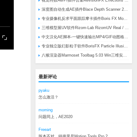
视觉特效Ae/Pr插件合集RevisionFX Effections Plus v25.8 CE Win 含RE:Zup/Twixtor/Flicker/RSMB插件
深度图自动生成AE插件Blace Depth Scanner 2 v2.4.49 Win/Mac，可轻松搞定体积雾/光、景深虚化、伪3D、场景扫描等效果
专业摄像机反求平面跟踪摩卡插件Boris FX Mocha Pro 2026.0.3 CE
三维模型展UV软件Rizom-Lab RizomUV Real / Virtual Space 2025.0.114 Win
中文汉化AE脚本-一键快速输出MP4/GIF动图格式插件AEscripts GifGun v2.2.1 Win/Mac
专业独立版幻影粒子软件BorisFX Particle Illusion Pro 2025.5 v18.5.1 Win
八猴渲染器Marmoset Toolbag 5.03 Win三维实时渲染软件
最新评论
pyaku
怎么激活？
moming
问题同上，AE2020
Freeart
版本不对，链接里是Motion.Tools.Pro.2...