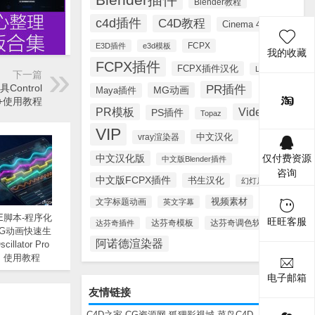
Blender教程
c4d插件
C4D教程
Cinema 4D
FCPX
E3D插件
e3d模板
我的收藏
FCPX插件
FCPX插件汉化
Lynda
下一篇
ontrol
PR插件
MG动画
Maya插件
3 +使用教程
PR模板
Videohive
PS插件
Topaz
VIP
中文汉化
vray渲染器
中文汉化版
仅付费资源
中文版Blender插件
咨询
中文版FCPX插件
书生汉化
幻灯片模板
视频素材
文字标题动画
英文字幕
E脚本-程序化
旺旺客服
达芬奇调色软件
达芬奇插件
达芬奇模板
G动画快速生
阿诺德渲染器
illator Pro
 + 使用教程
电子邮箱
友情链接
C4D之家
CG资源网
狐狸影视城
菜鸟C4D