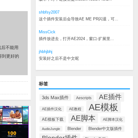
shbfsy2007
这个插件安装后会导致AE ME PR闪退，可...
MissCick
插件放进去，打开AE2024，窗口-扩展里...
载后不能用
jhbhjbhj
得到更好的
安装好之后不是中文呢
标签
AE插件
3ds Max插件
Aescripts
AE模板
AE插件汉化
AE教程
AE脚本
AE模板下载
AE脚本汉化
Blender中文版插件
Blender
AudioJungle
Blender插件