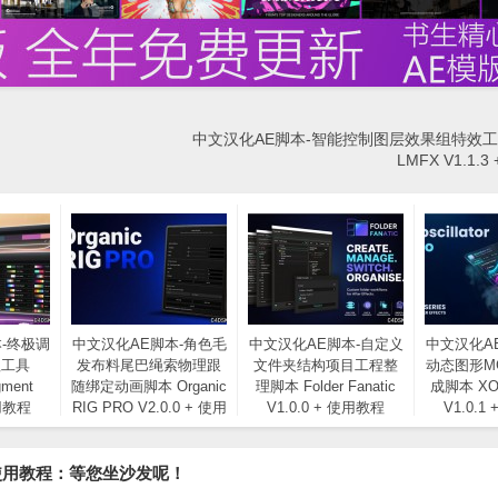
中文汉化AE脚本-智能控制图层效果组特效工具C
LMFX V1.1.
-终极调
中文汉化AE脚本-角色毛
中文汉化AE脚本-自定义
中文汉化A
理工具
发布料尾巴绳索物理跟
文件夹结构项目工程整
动态图形M
gment
随绑定动画脚本 Organic
理脚本 Folder Fanatic
成脚本 XOsc
使用教程
RIG PRO V2.0.0 + 使用
V1.0.0 + 使用教程
V1.0.1
教程
+ 使用教程：等您坐沙发呢！