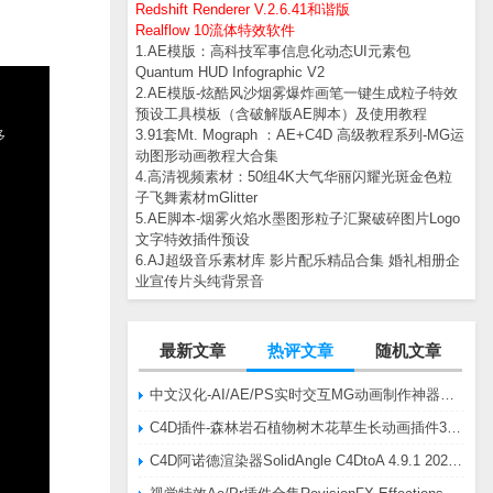
Redshift Renderer V.2.6.41和谐版
Realflow 10流体特效软件
1.AE模版：高科技军事信息化动态UI元素包
Quantum HUD Infographic V2
2.AE模版-炫酷风沙烟雾爆炸画笔一键生成粒子特效
预设工具模板（含破解版AE脚本）及使用教程
3.91套Mt. Mograph ：AE+C4D 高级教程系列-MG运
动图形动画教程大合集
4.高清视频素材：50组4K大气华丽闪耀光斑金色粒
子飞舞素材mGlitter
5.AE脚本-烟雾火焰水墨图形粒子汇聚破碎图片Logo
文字特效插件预设
6.AJ超级音乐素材库 影片配乐精品合集 婚礼相册企
业宣传片头纯背景音
最新文章
热评文章
随机文章
中文汉化-AI/AE/PS实时交互MG动画制作神器AE脚本Battle Axe Overlord v2.6.4 Win/Mac
C4D插件-森林岩石植物树木花草生长动画插件3DQuakers Forester v1.5.7 R20-R2025含扩展包
C4D阿诺德渲染器SolidAngle C4DtoA 4.9.1 2024/2025/2026 Win替换破解版