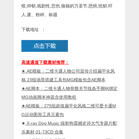
暗,抑郁,戏剧性,悲伤,狼籍的万圣节,恐惧,忧郁,吓
人,废、粉碎、标题
下载地址 ：
高速通道下载素材推荐：
★
.
AE模板：二维卡通人物公司宣传介绍扁平化风
格 23组场景搭建工具包MG模板包含AE脚本
★AE脚本：二维卡通人物骨骼关节线条手脚IK绑定
MG动画脚本神器含使用教程
★AE模板：275组超值扁平化风格二维可爱卡通M
G运动图形工具元素包
★
.X-ray Dog Music 镭射狗震撼史诗大气专题片配
乐素材 01-73CD 合集