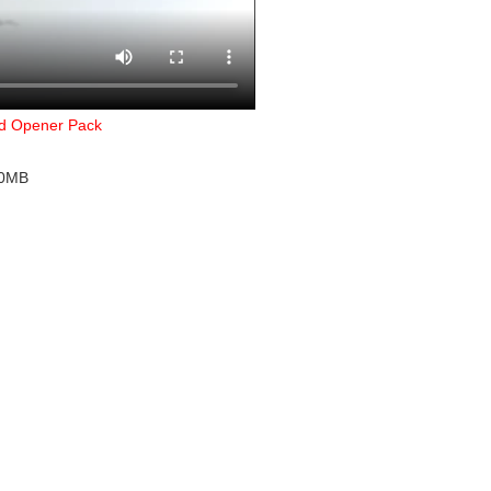
id Opener Pack
90MB