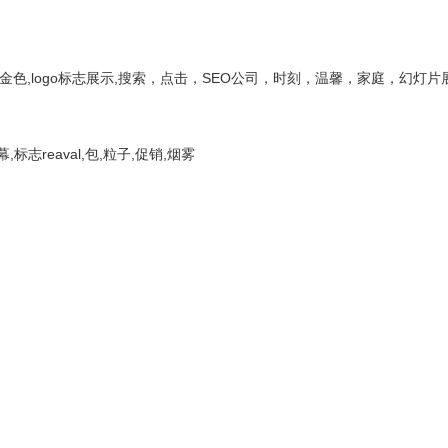
,金色,logo标志展示,搜索，点击，SEO公司，时刻，温馨，家庭，幻灯
志reaval,包,粒子,促销,烟雾