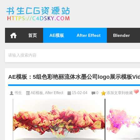
首页
AE模板
After Effect
Blender
请输入搜索内容
AE模板：5组色彩艳丽流体水墨公司logo展示模板Videohive
书生
AE模板
,
After Effect
15-02-04
0
添加文章到收藏