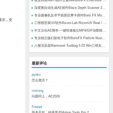
视觉特效Ae/Pr插件合集RevisionFX Effections Plus v25.8 CE Win 含RE:Zup/Twixtor/Flicker/RSMB插件
深度图自动生成AE插件Blace Depth Scanner 2 v2.4.49 Win/Mac，可轻松搞定体积雾/光、景深虚化、伪3D、场景扫描等效果
专业摄像机反求平面跟踪摩卡插件Boris FX Mocha Pro 2026.0.3 CE
片展示，史
三维模型展UV软件Rizom-Lab RizomUV Real / Virtual Space 2025.0.114 Win
中文汉化AE脚本-一键快速输出MP4/GIF动图格式插件AEscripts GifGun v2.2.1 Win/Mac
专业独立版幻影粒子软件BorisFX Particle Illusion Pro 2025.5 v18.5.1 Win
八猴渲染器Marmoset Toolbag 5.03 Win三维实时渲染软件
最新评论
pyaku
怎么激活？
moming
问题同上，AE2020
Freeart
版本不对，链接里是Motion.Tools.Pro.2...