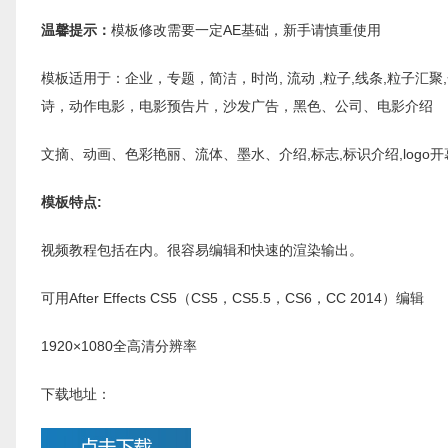
温馨提示：
模板修改需要一定AE基础，新手请慎重使用
模板适用于：企业，专题，简洁，时尚, 流动 ,粒子,线条,粒子汇聚
诗，动作电影，电影预告片，沙发广告，黑色、公司、电影介绍
文摘、动画、色彩艳丽、流体、墨水、介绍,标志,标识介绍,logo开幕,标
模板特点:
视频教程
包括在内。
很
容易编辑和
快速的渲染输出。
可用After Effects CS5
（
CS5
，CS5.5，CS6，CC 2014）编辑
1920×1080
全高清分辨率
下载地址：