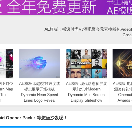
AE模板：摇滚时尚VJ酒吧聚会元素模板包Videohive
Creat
图图钉位
AE模板-动态霓虹速度线
AE模板-现代动态多屏展
AE模板-
n Map
标志展示开场模板
示幻灯片Modern
颁奖典礼
 Text
Dynamic Neon Speed
Dynamic MultiScreen
Cinemat
n
Lines Logo Reveal
Display Slideshow
Awards
Opener
Event
id Opener Pack：等您坐沙发呢！