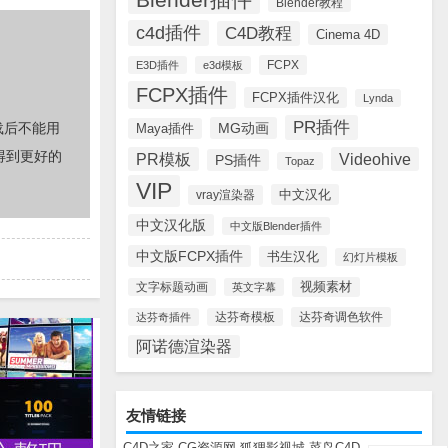
Blender教程
c4d插件
C4D教程
Cinema 4D
FCPX
E3D插件
e3d模板
FCPX插件
FCPX插件汉化
Lynda
PR插件
MG动画
载后不能用
Maya插件
得到更好的
PR模板
Videohive
PS插件
Topaz
VIP
中文汉化
vray渲染器
中文汉化版
中文版Blender插件
中文版FCPX插件
书生汉化
幻灯片模板
视频素材
文字标题动画
英文字幕
达芬奇调色软件
达芬奇插件
达芬奇模板
阿诺德渲染器
友情链接
C4D之家
CG资源网
狐狸影视城
菜鸟C4D