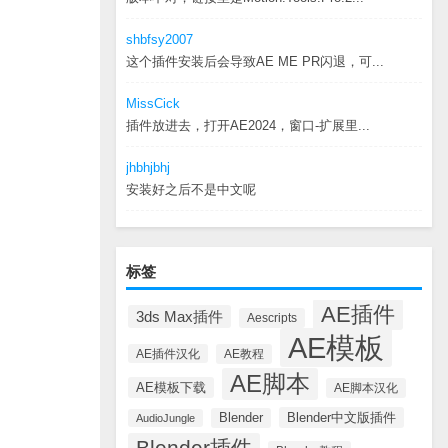
shbfsy2007
这个插件安装后会导致AE ME PR闪退，可...
MissCick
插件放进去，打开AE2024，窗口-扩展里...
jhbhjbhj
安装好之后不是中文呢
标签
AE插件
3ds Max插件
Aescripts
AE模板
AE插件汉化
AE教程
AE脚本
AE模板下载
AE脚本汉化
Blender中文版插件
Blender
AudioJungle
Blender插件