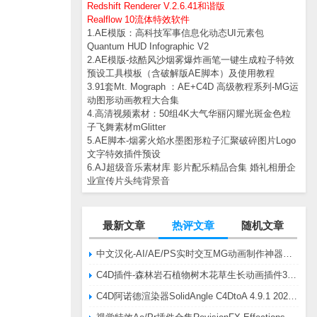
Redshift Renderer V.2.6.41和谐版
Realflow 10流体特效软件
1.AE模版：高科技军事信息化动态UI元素包
Quantum HUD Infographic V2
2.AE模版-炫酷风沙烟雾爆炸画笔一键生成粒子特效
预设工具模板（含破解版AE脚本）及使用教程
3.91套Mt. Mograph ：AE+C4D 高级教程系列-MG运
动图形动画教程大合集
4.高清视频素材：50组4K大气华丽闪耀光斑金色粒
子飞舞素材mGlitter
5.AE脚本-烟雾火焰水墨图形粒子汇聚破碎图片Logo
文字特效插件预设
6.AJ超级音乐素材库 影片配乐精品合集 婚礼相册企
业宣传片头纯背景音
最新文章
热评文章
随机文章
中文汉化-AI/AE/PS实时交互MG动画制作神器AE脚本Battle Axe Overlord v2.6.4 Win/Mac
C4D插件-森林岩石植物树木花草生长动画插件3DQuakers Forester v1.5.7 R20-R2025含扩展包
C4D阿诺德渲染器SolidAngle C4DtoA 4.9.1 2024/2025/2026 Win替换破解版