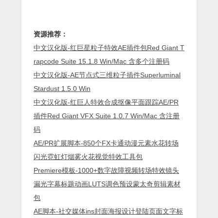
资源推荐：
中文汉化版-红巨星粒子特效AE插件包Red Giant T
rapcode Suite 15.1.8 Win/Mac 含多个注册码
中文汉化版-AE节点式三维粒子插件Superluminal
Stardust 1.5.0 Win
中文汉化版-红巨人特效合成抠像平面跟踪AE/PR
插件Red Giant VFX Suite 1.0.7 Win/Mac 含注册
码
AE/PR扩展脚本-850个FX卡通动漫元素水花转场
闪光霓虹灯烟雾火花视觉特效工具包
Premiere模板-1000+数字故障视频转场特效镜头
漏光字幕标题动画LUTS调色预设蒙太奇剪辑素材
包
AE脚本-社交媒体ins封面海报设计登陆页面文字标