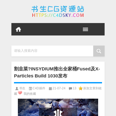
请输入搜索内容
割韭菜?INSYDIUM推出全家桶Fused及X-
Particles Build 1030发布
书生
C4D插件
21-07-24
13
添加文章到收
藏
我的收藏