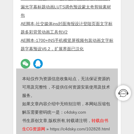
漏光字幕标题动画LUTS调色预设蒙太奇剪辑素材
包
AE脚本-社交媒体ins封面海报设计登陆页面文字标
题多彩背景动画工具包V2
AE脚本-1700+INS手机横竖屏视频包装动画文字标
题字幕预设V6.2，扩展界面已汉化
本站仅作为资源信息收集站点，无法保证资源的
可用及完整性，不提供任何资源安装使用及技术
服务。
如果文章内容介绍中无特别注明，本网站压缩包
解压需要密码统一是：
c4dsky.com
书生原创文章,版权所有,转载请注明，
转载自书
生CG资源网
»
https://c4dsky.com/102828.html