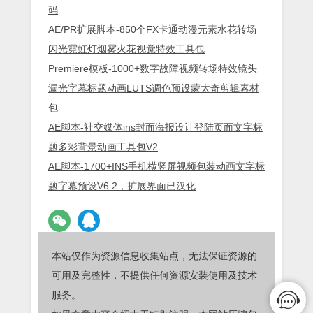
码
AE/PR扩展脚本-850个FX卡通动漫元素水花转场
闪光霓虹灯烟雾火花视觉特效工具包
Premiere模板-1000+数字故障视频转场特效镜头
漏光字幕标题动画LUTS调色预设蒙太奇剪辑素材
包
AE脚本-社交媒体ins封面海报设计登陆页面文字标
题多彩背景动画工具包V2
AE脚本-1700+INS手机横竖屏视频包装动画文字标
题字幕预设V6.2，扩展界面已汉化
本站仅作为资源信息收集站点，无法保证资源的
可用及完整性，不提供任何资源安装使用及技术
服务。