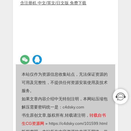
含注册机 中文/英文/日文版 免费下载
本站仅作为资源信息收集站点，无法保证资源的
可用及完整性，不提供任何资源安装使用及技术
服务。
如果文章内容介绍中无特别注明，本网站压缩包
解压需要密码统一是：
c4dsky.com
书生原创文章,版权所有,转载请注明，
转载自书
生CG资源网
»
https://c4dsky.com/101599.html