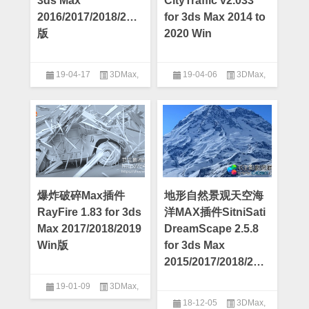
3ds Max
CityTraffic v2.033
2016/2017/2018/2019
for 3ds Max 2014 to
版
2020 Win
19-04-17
3DMax
,
19-04-06
3DMax
,
3DMax插件
3DMax插件
爆炸破碎Max插件
地形自然景观天空海
RayFire 1.83 for 3ds
洋MAX插件SitniSati
Max 2017/2018/2019
DreamScape 2.5.8
Win版
for 3ds Max
2015/2017/2018/2019 版
19-01-09
3DMax
,
18-12-05
3DMax
,
3DMax插件