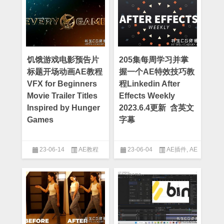
饥饿游戏电影预告片
205集每周学习并掌
标题开场动画AE教程
握一个AE特效技巧教
VFX for Beginners
程Linkedin After
Movie Trailer Titles
Effects Weekly
Inspired by Hunger
2023.6.4更新 含英文
Games
字幕
23-06-14
AE教程
23-06-04
AE插件
,
AE
教程