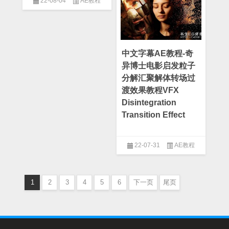
22-08-04
AE教程
中文字幕AE教程-奇
异博士电影启发粒子
分解汇聚解体转场过
渡效果教程VFX
Disintegration
Transition Effect
22-07-31
AE教程
1
2
3
4
5
6
下一页
尾页