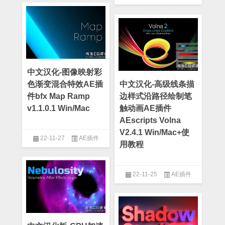
中文汉化-图像映射彩
色渐变混合特效AE插
中文汉化-高级线条描
件bfx Map Ramp
边样式沿路径绘制笔
v1.1.0.1 Win/Mac
触动画AE插件
AEscripts Volna
V2.4.1 Win/Mac+使
22-11-27
AE插件
用教程
22-11-25
AE插件