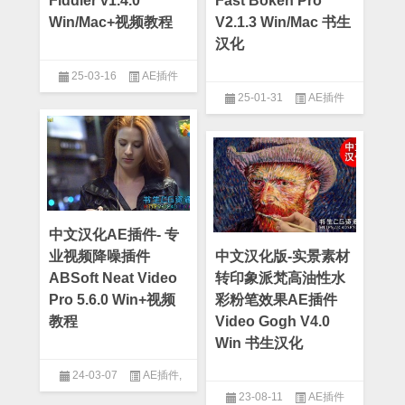
Fiddler v1.4.0
Fast Bokeh Pro
Win/Mac+视频教程
V2.1.3 Win/Mac 书生
汉化
25-03-16
AE插件
25-01-31
AE插件
中文汉化AE插件- 专
业视频降噪插件
中文汉化版-实景素材
ABSoft Neat Video
转印象派梵高油性水
Pro 5.6.0 Win+视频
彩粉笔效果AE插件
教程
Video Gogh V4.0
Win 书生汉化
24-03-07
AE插件
,
23-08-11
AE插件
After Effect