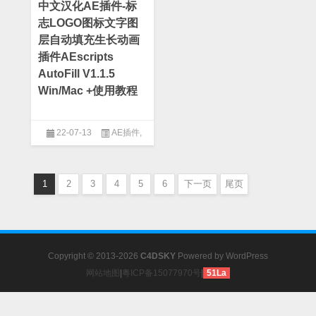
中文汉化AE插件-标
志LOGO图标文字图
层自动填充生长动画
插件AEscripts
AutoFill V1.1.5
Win/Mac +使用教程
22-07-13
AE插件
,
After Effect
1
2
3
4
5
6
下一页
尾页
Copyright © 2013-2026
C4DSKY
Powered by
WordPress
网站地图
|
粤ICP备15077970号
|
51La