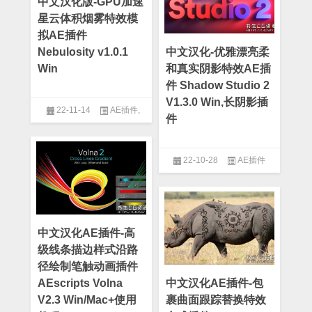
中文汉化版-GPU加速
星云体积烟雾特效模
拟AE插件
Nebulosity v1.0.1
中文汉化-优雅漂亮柔
Win
和真实阴影特效AE插
件 Shadow Studio 2
V1.3.0 Win,长阴影插
22-11-14
AE插件
,
件
Cinema 4d
22-10-28
AE插件
中文汉化AE插件-高
级线条描边样式沿路
径绘制笔触动画插件
AEscripts Volna
中文汉化AE插件-包
V2.3 Win/Mac+使用
裹曲面跟踪替换特效