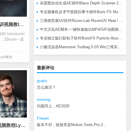
深度图自动生成AE插件Blace Depth Scanner 2 v2.4.49 Win/Mac，可轻松搞定体积雾/光、景深虚化、伪3D、场景扫描等效果
专业摄像机反求平面跟踪摩卡插件Boris FX Mocha Pro 2026.0.3 CE
三维模型展UV软件Rizom-Lab RizomUV Real / Virtual Space 2025.0.114 Win
ZBrush 4R8全面基础入门培训视频教Introduction to ZBrush 4R8 免费下载
中文汉化AE脚本-一键快速输出MP4/GIF动图格式插件AEscripts GifGun v2.2.1 Win/Mac
ntroductio
专业独立版幻影粒子软件BorisFX Particle Illusion Pro 2025.5 v18.5.1 Win
来，ZBrush一直
于大片电影，视
八猴渲染器Marmoset Toolbag 5.03 Win三维实时渲染软件
rush教程
最新评论
pyaku
怎么激活？
moming
问题同上，AE2020
Freeart
版本不对，链接里是Motion.Tools.Pro.2...
学习C4D R19全面入门培训视频教程Lynda – Learning Cinema 4D R19 含字幕 免费下载