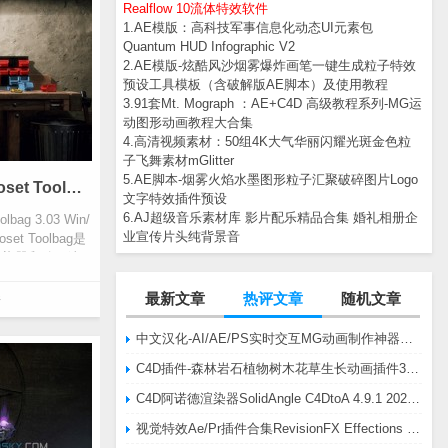
Realflow 10流体特效软件
1.AE模版：高科技军事信息化动态UI元素包
Quantum HUD Infographic V2
2.AE模版-炫酷风沙烟雾爆炸画笔一键生成粒子特效
预设工具模板（含破解版AE脚本）及使用教程
3.91套Mt. Mograph ：AE+C4D 高级教程系列-MG运
动图形动画教程大合集
4.高清视频素材：50组4K大气华丽闪耀光斑金色粒
子飞舞素材mGlitter
5.AE脚本-烟雾火焰水墨图形粒子汇聚破碎图片Logo
三维实时渲染预览软件Marmoset Toolbag 3.03 Win/Mac版 +10集官网入门教程
文字特效插件预设
6.AJ超级音乐素材库 影片配乐精品合集 婚礼相册企
g 3.03 Win/
业宣传片头纯背景音
et Toolbag是
渲染器和动画编
最新文章
热评文章
随机文章
件
中文汉化-AI/AE/PS实时交互MG动画制作神器AE脚本Battle Axe Overlord v2.6.4 Win/Mac
C4D插件-森林岩石植物树木花草生长动画插件3DQuakers Forester v1.5.7 R20-R2025含扩展包
C4D阿诺德渲染器SolidAngle C4DtoA 4.9.1 2024/2025/2026 Win替换破解版
视觉特效Ae/Pr插件合集RevisionFX Effections Plus v25.8 CE Win 含RE:Zup/Twixtor/Flicker/RSMB插件