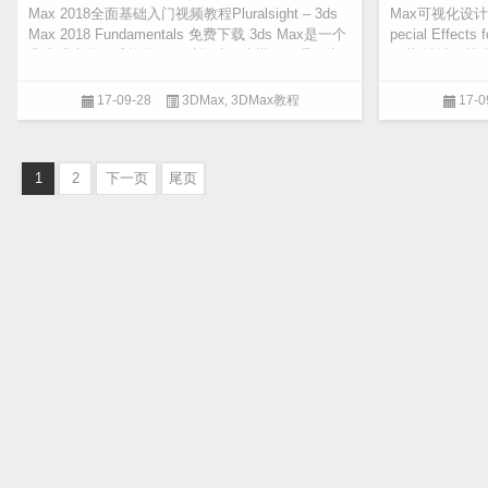
Max 2018全面基础入门视频教程Pluralsight – 3ds
Max可视化设计特
Max 2018 Fundamentals 免费下载 3ds Max是一个
pecial Effects
非常强大的三维软件，可以帮助你建模，纹理，绑
下载 设计可视
定，动画，...
本课...
17-09-28
3DMax
,
3DMax教程
17-0
1
2
下一页
尾页