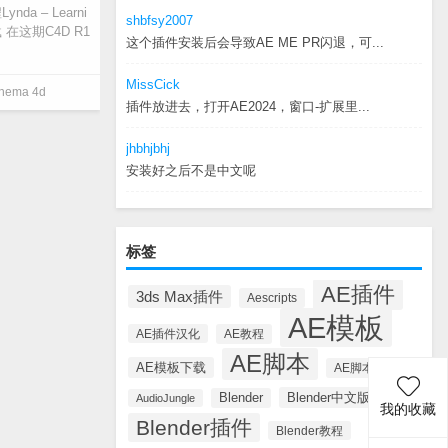
a – Learni
shbfsy2007
载 在这期C4D R1
这个插件安装后会导致AE ME PR闪退，可...
 4D R19三
MissCick
nema 4d
插件放进去，打开AE2024，窗口-扩展里...
jhbhjbhj
安装好之后不是中文呢
标签
AE插件
3ds Max插件
Aescripts
AE模板
AE插件汉化
AE教程
AE脚本
AE模板下载
AE脚本汉化
Blender中文版插件
Blender
AudioJungle
我的收藏
Blender插件
Blender教程