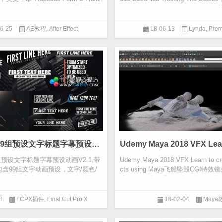
频教程，全面讲解Form 3粒子插件，
习Adobe Premiere Pro CC 20
入门级课...
6-25
AE教程
,
After Effect
18-06-13
Lynda
,
Prem
FCPX插件-99组预设文字标题字幕预设动画V2.1,带使用视频教程
9组预设文字标题字幕预设动画V2.1,带
Udemy Maya 2018 VFX Learn to cre
包含99组文字动画预设，文字/颜色/
cts using Maya飞船坠毁CGI特
字间距等全部都可以修改，使用简单，
这个Maya中级课程，您将学习使用M
飞船坠毁的CGI...
8
FCPX插件
,
Final Cut Pro X
18-02-04
Maya