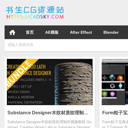
首页
AE模板
After Effect
Blender
请输入搜索内容
Substance Designer木纹材质纹理制作视频教程 Gumroad – Creating Wood Lath in Substance Designer: Bundle Of Parts 1 – 4
Substance Designer木纹材质纹理制作视频教程 Gu
Form粒子宝典全
mroad Creating Wood Lath in Substance Designe
m 3 Training