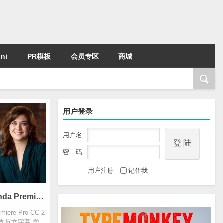
ni
PR模板
会员专区
商城
用户登录
用户名
密 码
用户注册
记住我
PR全面基础入门视频教程Lynda Premiere Pro CC 2018 Essential Training The Basics 含英文字幕
re Pro CC 2
sics 含英文字幕 学