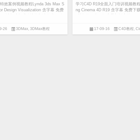
效案例视频教程Lynda 3ds Max S
学习C4D R19全面入门培训视频教程Lynd
 for Design Visualization 含字幕 免费
ng Cinema 4D R19 含字幕 免费下
化可以帮助您明确地将想法传达， 在
9视频教程中，探索最新版本的Cinema
维模型创建和...
9-26
3DMax
,
3DMax教程
17-09-16
C4D教程
,
Ci