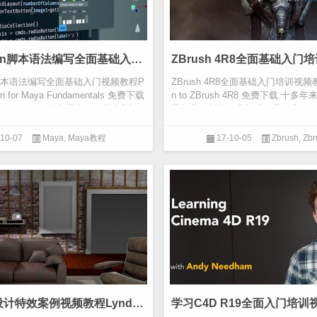
Maya Python脚本语法编写全面基础入门视频教程Pluralsight – Python for Maya Fundamentals 免费下载
hon脚本语法编写全面基础入门视频教程P
ZBrush 4R8全面基础入门培训视频教程 I
thon for Maya Fundamentals 免费下载
n to ZBrush 4R8 免费下载 十多年
ya Python脚本语法全面基础入门
是数字雕刻的行业标准工具。它用
频游戏资产...
-10-07
Maya
,
Maya教程
17-10-05
Zbrush
,
Zb
Max可视化设计特效案例视频教程Lynda 3ds Max Special Effects for Design Visualization 含字幕 免费下载