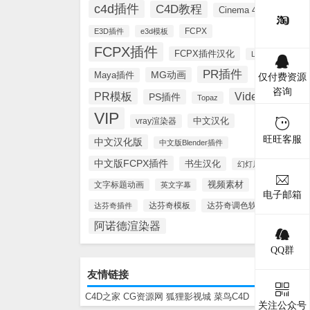
c4d插件
C4D教程
Cinema 4D
FCPX
E3D插件
e3d模板
FCPX插件
FCPX插件汉化
Lynda
PR插件
MG动画
Maya插件
仅付费资源
咨询
PR模板
Videohive
PS插件
Topaz
VIP
中文汉化
vray渲染器
旺旺客服
中文汉化版
中文版Blender插件
中文版FCPX插件
书生汉化
幻灯片模板
视频素材
文字标题动画
英文字幕
电子邮箱
达芬奇调色软件
达芬奇插件
达芬奇模板
阿诺德渲染器
QQ群
友情链接
C4D之家
CG资源网
狐狸影视城
菜鸟C4D
关注公众号