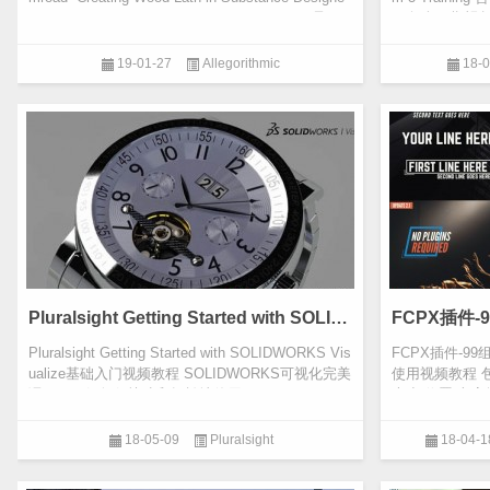
r: Bundle Of Parts 1 – 4 Substance Designer是Ulti
ng包含12期视
mate 3...
Form 3...
19-01-27
Allegorithmic
18-0
Pluralsight Getting Started with SOLIDWORKS Visualize基础入门视频教程
Pluralsight Getting Started with SOLIDWORKS Vis
FCPX插件-9
ualize基础入门视频教程 SOLIDWORKS可视化完美
使用视频教程 
课程，了解如何快速和轻松地使用 SOLIDWORKS
大小/位置/文
来制作高质量的...
所有的参数...
18-05-09
Pluralsight
18-04-1