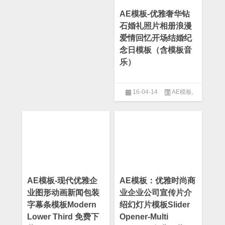
AE模板-优雅奢华钻
石婚礼照片相册浪漫
爱情回忆开场结婚纪
念日模板（含模板音
乐）
16-04-14
AE模板
,
After Effect
,
Logo模板
,
婚礼模
板
,
幻灯片模板
,
晚会模板
,
爱情
模板
,
片头模板
,
粒子模板
,
纪念
日模板
,
绚丽模板
AE模板-现代优雅企
AE模板：优雅时尚商
业图形动画新闻包装
业企业公司宣传片介
字幕条模板Modern
绍幻灯片模板Slider
Lower Third 免费下
Opener-Multi