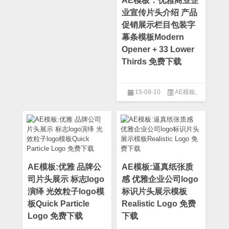
AE模板：优雅商业企
业宣传片头介绍 产品
促销展示栏目包装字
幕条模板Modern
Opener + 33 Lower
Thirds 免费下载
15-09-10
AE模板
,
After Effect
,
专题片模板
,
产品
介绍
,
人物介绍模板
,
企业模板
,
公司模板
,
图片模板
,
字幕条模
板
,
旅游节目模板
,
栏目包装模
板
,
片头模板
AE模板:优雅 品牌公
AE模板:逼真纸张质
司片头展示 标志logo
感 优雅企业公司logo
演绎 光效粒子logo模
标识片头展示模板
板Quick Particle
Realistic Logo 免费
Logo 免费下载
下载