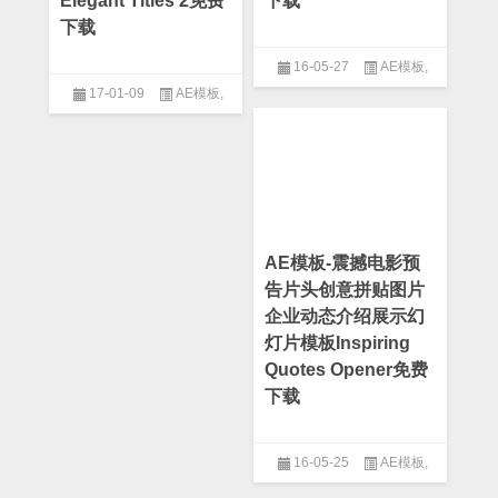
Elegant Titles 2免费
下载
下载
16-05-27
AE模板
,
17-01-09
AE模板
,
After Effect
,
Logo模板
,
MG模
板
,
产品介绍
,
人物介绍模板
,
企
After Effect
,
字幕条模板
业模板
,
公司模板
,
字幕条模板
,
工具包模板
,
文字排版模板
,
栏
目包装模板
AE模板-震撼电影预
告片头创意拼贴图片
企业动态介绍展示幻
灯片模板Inspiring
Quotes Opener免费
下载
16-05-25
AE模板
,
After Effect
,
Logo模板
,
三维模