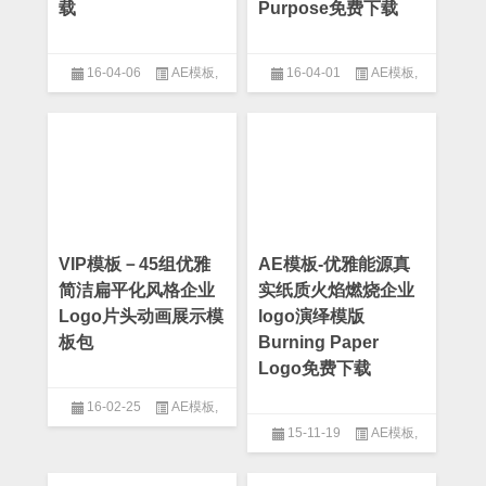
载
Purpose免费下载
16-04-06
AE模板
,
16-04-01
AE模板
,
After Effect
,
字幕条模板
,
栏目
After Effect
,
Logo模板
,
专题片
包装模板
模板
,
产品介绍
,
企业模板
,
公司
模板
VIP模板－45组优雅
AE模板-优雅能源真
简洁扁平化风格企业
实纸质火焰燃烧企业
Logo片头动画展示模
logo演绎模版
板包
Burning Paper
Logo免费下载
16-02-25
AE模板
,
15-11-19
AE模板
,
After Effect
,
Logo模板
,
MG模
板
,
企业模板
,
公司模板
,
扁平化
After Effect
,
Logo模板
,
专题片
模板
,
片头模板
模板
,
人物介绍模板
,
片头模板
,