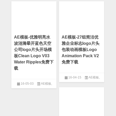
板
,
专题片模板
,
产品介绍
,
人物
介绍模板
,
企业模板
,
公司模板
,
发展历程模板
,
大气模板
,
晚会
模板
,
栏目包装模板
,
片头模板
,
电影史诗模板
,
震撼模板
AE模板-优雅明亮水
AE模板-27组简洁优
波涟漪晕开蓝色天空
雅企业标志logo片头
公司logo片头开场模
包装动画模板Logo
板Clean Logo V03
Animation Pack V2
Water Ripples免费下
免费下载
载
16-04-15
AE模板
,
16-05-03
AE模板
,
After Effect
,
Logo模板
,
专题片
模板
,
企业模板
,
公司模板
After Effect
,
企业模板
,
公司模
板
,
大气模板
,
水墨模板
,
流体模
板