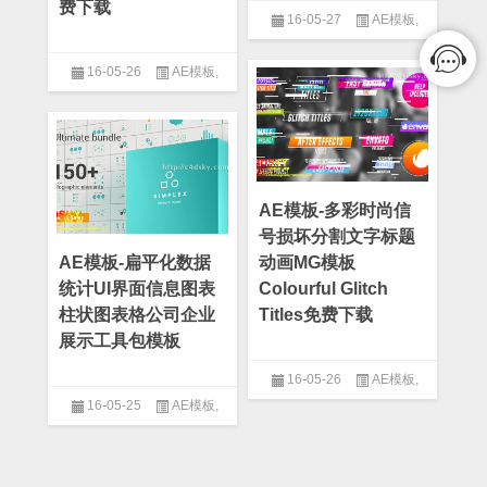
费下载
16-05-27
AE模板
,
After Effect
,
Logo模板
,
MG模
板
,
产品介绍
,
人物介绍模板
,
企
16-05-26
AE模板
,
业模板
,
公司模板
,
字幕条模板
,
Logo模板
,
Plexus模板
,
三维模
工具包模板
,
文字排版模板
,
栏
板
,
产品介绍
,
企业模板
,
公司模
目包装模板
板
,
大气模板
,
工具包模板
,
数字
故障模板
,
炫光模板
,
炫酷模板
,
片头模板
,
电影史诗模板
AE模板-多彩时尚信
号损坏分割文字标题
AE模板-扁平化数据
动画MG模板
统计UI界面信息图表
Colourful Glitch
柱状图表格公司企业
Titles免费下载
展示工具包模板
16-05-26
AE模板
,
16-05-25
AE模板
,
After Effect
,
Logo模板
,
字幕条
模板
,
工具包模板
,
扁平化模板
,
After Effect
,
MG模板
,
UI界面模
数字故障模板
,
数据模板
,
片头
板
,
专题片模板
,
世界地图模板
,
模板
,
简约模板
产品介绍
,
人物介绍模板
,
企业