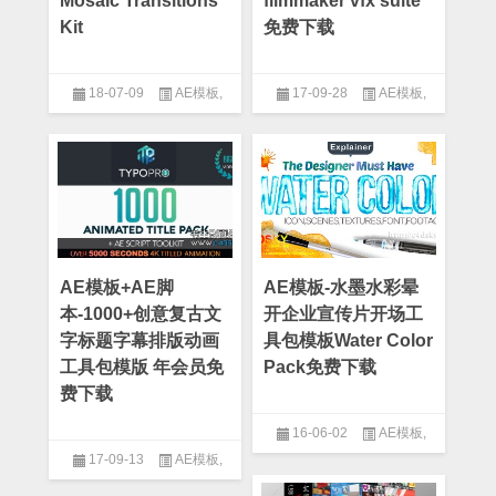
Mosaic Transitions
filmmaker vfx suite
Kit
免费下载
18-07-09
AE模板
,
17-09-28
AE模板
,
After Effect
,
工具包模板
,
转场
After Effect
,
工具包模板
模板
AE模板+AE脚
AE模板-水墨水彩晕
本-1000+创意复古文
开企业宣传片开场工
字标题字幕排版动画
具包模板Water Color
工具包模版 年会员免
Pack免费下载
费下载
16-06-02
AE模板
,
17-09-13
AE模板
,
After Effect
,
Logo模板
,
中国风
模板
,
企业模板
,
公司模板
,
大气
After Effect
,
工具包模板