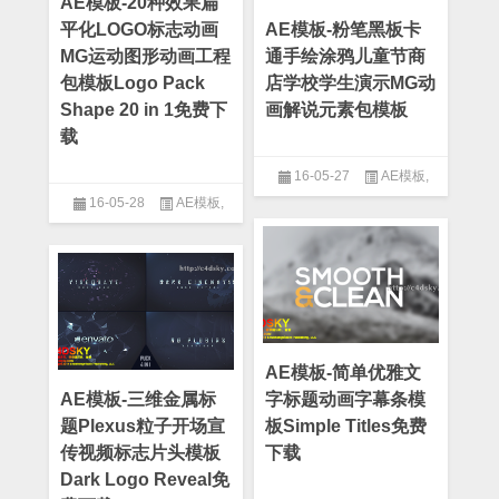
AE模板-20种效果扁
光线模板
,
公司模板
,
卡通模板
,
平化LOGO标志动画
AE模板-粉笔黑板卡
发展历程模板
,
呼叫指示线模
板
,
圣诞模板
,
地图模板
,
地球模
MG运动图形动画工程
通手绘涂鸦儿童节商
板
,
复古模板
,
多重曝光模板
,
大
包模板Logo Pack
店学校学生演示MG动
气模板
,
婚礼模板
,
字幕条模板
,
Shape 20 in 1免费下
画解说元素包模板
宣传片模板
,
小清新模板
,
工具
包模板
,
年会模板
,
幻灯片模板
,
载
微信模板
,
微电影模板
,
徽章动
画模板
,
情人节模板
,
扁平化模
16-05-27
AE模板
,
板
,
手势模板
,
故障失真模板
,
数
16-05-28
AE模板
,
字图表模板
,
数字故障模板
,
数
After Effect
,
MG模板
,
专题片模
据模板
,
文字排版模板
,
视差模
板
,
产品介绍
,
人物介绍模板
,
小
After Effect
,
Logo模板
,
MG模
板
清新模板
,
工具包模板
,
飞碟说
板
,
公司模板
,
大气模板
,
宣传片
模板
,
小清新模板
,
工具包模板
,
扁平化模板
AE模板-简单优雅文
AE模板-三维金属标
字标题动画字幕条模
题Plexus粒子开场宣
板Simple Titles免费
传视频标志片头模板
下载
Dark Logo Reveal免