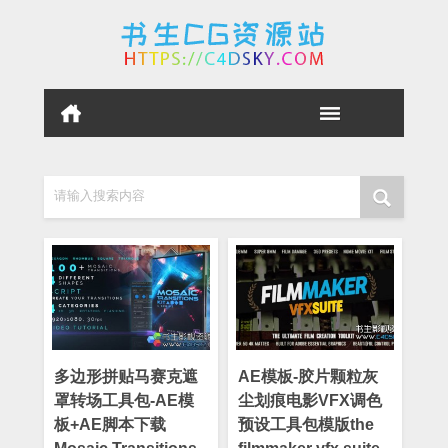
请输入搜索内容
多边形拼贴马赛克遮
AE模板-胶片颗粒灰
罩转场工具包-AE模
尘划痕电影VFX调色
板+AE脚本下载
预设工具包模版the