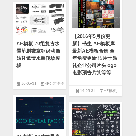
模板
,
宣传片模板
,
工具包模板
,
年会模板
,
水墨模板
,
流体模板
【2016年5月份更
AE模板-70组复古水
新】书生-AE模板库
墨笔刷徽章标识动画
最新AE模板合集 全
婚礼邀请水墨转场模
年免费更新 适用于婚
板
礼企业公司片头logo
电影预告片头等等
16-05-31
4K分辨率模
16-05-31
AE模板
,
板
,
AE模板
,
After Effect
,
Logo
模板
,
专题片模板
,
丝带模板
,
中
After Effect
,
E3D模板
,
HUD模
国风模板
,
公司模板
,
复古模板
,
板
,
Logo模板
,
Motion Array
,
宣传片模板
,
小清新模板
,
工具
motionvfx
,
Plexus模板
,
包模板
,
微电影模板
,
徽章动画
Pond5
,
RocketStock
,
UI界面
模板
,
情人节模板
,
扁平化模板
,
模板
,
VH模板
,
三维模板
,
专题
水墨模板
,
转场模板
片模板
,
世界地图模板
,
丝带模
板
,
中国风模板
,
产品介绍
,
人物
介绍模板
,
企业模板
,
体育模板
,