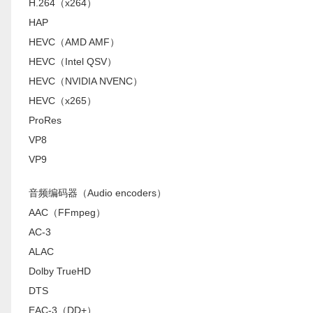
H.264（x264）
HAP
HEVC（AMD AMF）
HEVC（Intel QSV）
HEVC（NVIDIA NVENC）
HEVC（x265）
ProRes
VP8
VP9
音频编码器（Audio encoders）
AAC（FFmpeg）
AC-3
ALAC
Dolby TrueHD
DTS
EAC-3（DD+）