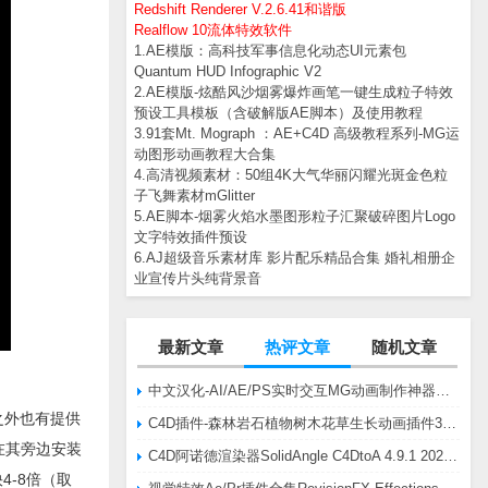
Redshift Renderer V.2.6.41和谐版
Realflow 10流体特效软件
1.AE模版：高科技军事信息化动态UI元素包
Quantum HUD Infographic V2
2.AE模版-炫酷风沙烟雾爆炸画笔一键生成粒子特效
预设工具模板（含破解版AE脚本）及使用教程
3.91套Mt. Mograph ：AE+C4D 高级教程系列-MG运
动图形动画教程大合集
4.高清视频素材：50组4K大气华丽闪耀光斑金色粒
子飞舞素材mGlitter
5.AE脚本-烟雾火焰水墨图形粒子汇聚破碎图片Logo
文字特效插件预设
6.AJ超级音乐素材库 影片配乐精品合集 婚礼相册企
业宣传片头纯背景音
最新文章
热评文章
随机文章
中文汉化-AI/AE/PS实时交互MG动画制作神器AE脚本Battle Axe Overlord v2.6.4 Win/Mac
s之外也有提供
C4D插件-森林岩石植物树木花草生长动画插件3DQuakers Forester v1.5.7 R20-R2025含扩展包
要在其旁边安装
C4D阿诺德渲染器SolidAngle C4DtoA 4.9.1 2024/2025/2026 Win替换破解版
4-8倍（取