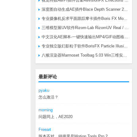
视觉特效Ae/Pr插件合集RevisionFX Effections Plus v25.8 CE Win 含RE:Zup/Twixtor/Flicker/RSMB插件
深度图自动生成AE插件Blace Depth Scanner 2 v2.4.49 Win/Mac，可轻松搞定体积雾/光、景深虚化、伪3D、场景扫描等效果
专业摄像机反求平面跟踪摩卡插件Boris FX Mocha Pro 2026.0.3 CE
三维模型展UV软件Rizom-Lab RizomUV Real / Virtual Space 2025.0.114 Win
中文汉化AE脚本-一键快速输出MP4/GIF动图格式插件AEscripts GifGun v2.2.1 Win/Mac
专业独立版幻影粒子软件BorisFX Particle Illusion Pro 2025.5 v18.5.1 Win
八猴渲染器Marmoset Toolbag 5.03 Win三维实时渲染软件
最新评论
pyaku
怎么激活？
moming
问题同上，AE2020
Freeart
版本不对，链接里是Motion.Tools.Pro.2...