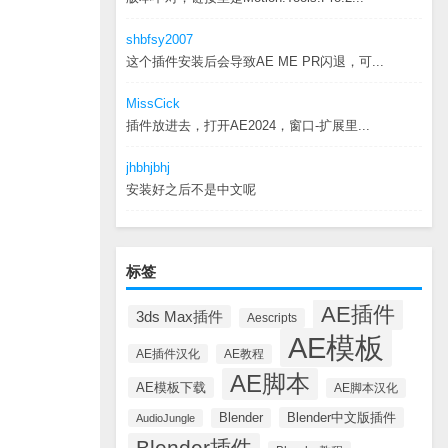
shbfsy2007
这个插件安装后会导致AE ME PR闪退，可...
MissCick
插件放进去，打开AE2024，窗口-扩展里...
jhbhjbhj
安装好之后不是中文呢
标签
AE插件
3ds Max插件
Aescripts
AE模板
AE插件汉化
AE教程
AE脚本
AE模板下载
AE脚本汉化
Blender中文版插件
Blender
AudioJungle
Blender插件