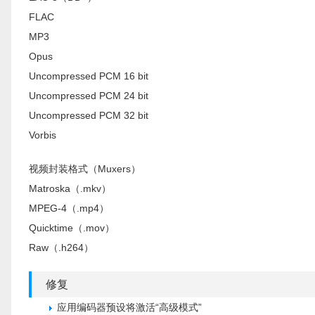
FLAC
MP3
Opus
Uncompressed PCM 16 bit
Uncompressed PCM 24 bit
Uncompressed PCM 32 bit
Vorbis
视频封装格式（Muxers）
Matroska（.mkv）
MPEG-4（.mp4）
Quicktime（.mov）
Raw（.h264）
修复
应用编码器预设将激活“高级模式”