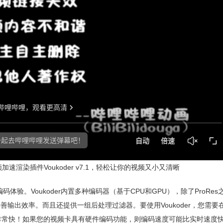
视频加速渲染插件Voukoder v7.1，轻松让你的视频又小又清晰
编码体验。Voukoder内置多种编码器（基于CPU和GPU），除了ProRe
效的改善输出效率。而且还提供一组后处理过滤器。要使用Voukoder，您需
r非常快！如果您的视频卡具有硬件编码功能，则编码速度可能比实时速度快