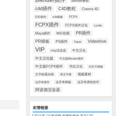
Blender教程
c4d插件
C4D教程
Cinema 4D
FCPX
E3D插件
e3d模板
FCPX插件
FCPX插件汉化
Lynda
PR插件
MG动画
Maya插件
PR模板
Videohive
PS插件
Topaz
VIP
中文汉化
vray渲染器
中文汉化版
中文版Blender插件
中文版FCPX插件
书生汉化
幻灯片模板
视频素材
文字标题动画
英文字幕
达芬奇调色软件
达芬奇插件
达芬奇模板
阿诺德渲染器
友情链接
C4D之家
CG资源网
狐狸影视城
菜鸟C4D