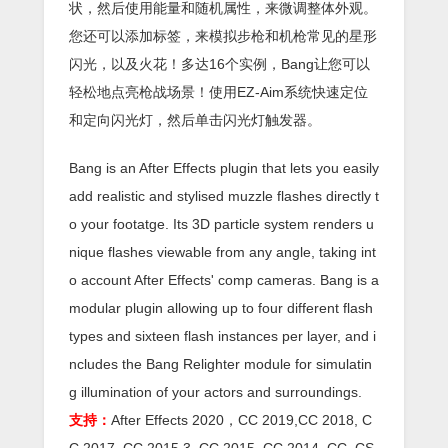
状，然后使用能量和随机属性，来微调整体外观。
您还可以添加标签，来模拟步枪和机枪常见的星形
闪光，以及火花！多达16个实例，Bang让您可以
轻松地点亮枪战场景！使用EZ-Aim系统快速定位
和定向闪光灯，然后单击闪光灯触发器。
Bang is an After Effects plugin that lets you easily
add realistic and stylised muzzle flashes directly t
o your footatge. Its 3D particle system renders u
nique flashes viewable from any angle, taking int
o account After Effects' comp cameras. Bang is a
modular plugin allowing up to four different flash
types and sixteen flash instances per layer, and i
ncludes the Bang Relighter module for simulatin
g illumination of your actors and surroundings.
支持：
After Effects 2020，CC 2019,CC 2018, C
C 2017, CC 2015.3, CC 2015, CC 2014, CC, CS