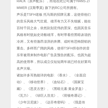
RACK（原声配乐），而现在此公司属于HANS ZI
MMER (汉斯季莫) 旗下的RC公司所拥有。
声乐是TSFH老板 托马斯的招牌元素，这使得他们
的音乐风格大气壮观、雄浑有力又不失细腻，能在
百转千回之余，依然刻划宏伟的景深。也因其音乐
风格有时犹如史诗般雄浑，有时带着些黑暗诙谐的
冷冽，又有些激昂澎湃的奔腾、或时有恐怖阴郁的
重击。多样而广阔的风格，使得TSFH所创作的音
乐常被用来制作电影广告及预告的配乐。也因为超
高的使用率，所以成立仅短短两年就已经在好莱坞
名声大噪。
诸如许多耳熟能详的电影: 《香水》、《全面启
动》、《移动世界》、《血钻石》、《国家宝
藏》、《恶灵古堡》、《黑暗元素:黄金罗盘》、
《瓦力》、《绿巨人浩克》、《荷顿奇遇记》、
《少年汉尼拔》、《达芬奇密码》 、《我是传