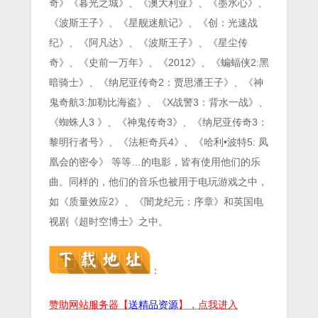
奇》《暮光之城》、《澳大利亚》、《墨水心》、
《波斯王子》、《星舰迷航记》、《创：光速战
纪》、《阿凡达》、《波斯王子》、《星尘传
奇》、《史前一万年》、《2012》、《蝙蝠侠2:黑
暗骑士》、《纳尼亚传奇2：贾思潘王子》、《神
鬼奇航3:加勒比海盗》、《X战警3：背水一战》、
《蜘蛛人3 》、《神鬼传奇3》、《纳尼亚传奇3：
黎明行者号》、《法柜奇兵4》、《哈利•波特5: 凤
凰会的密令》 等等…的电影，皆有使用他们的乐
曲。同样的，他们的音乐也被用于电玩游戏之中，
如《质量效应2》、《闇龙纪元：序章》和英国电
视剧《超时空博士》之中。
：
赞助网站服务器【
送精品资源
】，点我进入