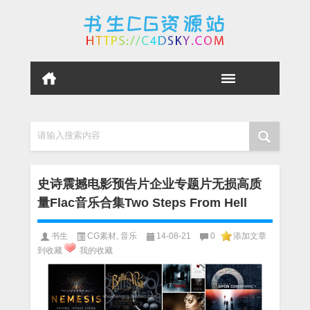
请输入搜索内容
史诗震撼电影预告片企业专题片无损高质
量Flac音乐合集Two Steps From Hell
书生
CG素材
,
音乐
14-08-21
0
添加文章
到收藏
我的收藏