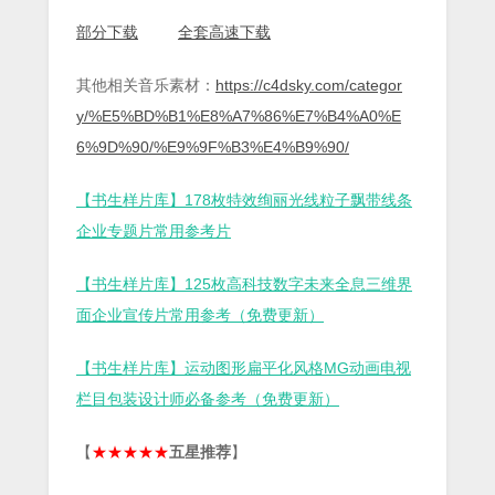
部分下载
全套高速下载
其他相关音乐素材：
https://c4dsky.com/categor
y/%E5%BD%B1%E8%A7%86%E7%B4%A0%E
6%9D%90/%E9%9F%B3%E4%B9%90/
【书生样片库】178枚特效绚丽光线粒子飘带线条
企业专题片常用参考片
【书生样片库】125枚高科技数字未来全息三维界
面企业宣传片常用参考（免费更新）
【书生样片库】运动图形扁平化风格MG动画电视
栏目包装设计师必备参考（免费更新）
【
★★★★★
五星推荐
】