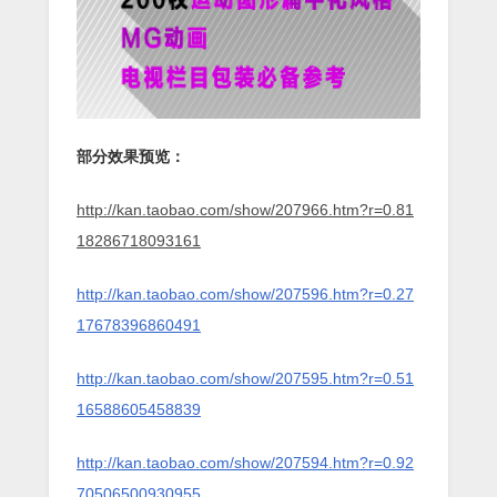
部分效果预览：
http://kan.taobao.com/show/207966.htm?r=0.81
18286718093161
http://kan.taobao.com/show/207596.htm?r=0.27
17678396860491
http://kan.taobao.com/show/207595.htm?r=0.51
16588605458839
http://kan.taobao.com/show/207594.htm?r=0.92
70506500930955