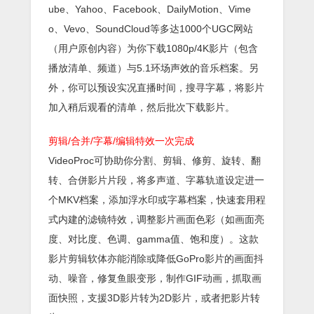
ube、Yahoo、Facebook、DailyMotion、Vime
o、Vevo、SoundCloud等多达1000个UGC网站
（用户原创内容）为你下载1080p/4K影片（包含
播放清单、频道）与5.1环场声效的音乐档案。另
外，你可以预设实况直播时间，搜寻字幕，将影片
加入稍后观看的清单，然后批次下载影片。
剪辑/合并/字幕/编辑特效一次完成
VideoProc可协助你分割、剪辑、修剪、旋转、翻
转、合併影片片段，将多声道、字幕轨道设定进一
个MKV档案，添加浮水印或字幕档案，快速套用程
式内建的滤镜特效，调整影片画面色彩（如画面亮
度、对比度、色调、gamma值、饱和度）。这款
影片剪辑软体亦能消除或降低GoPro影片的画面抖
动、噪音，修复鱼眼变形，制作GIF动画，抓取画
面快照，支援3D影片转为2D影片，或者把影片转