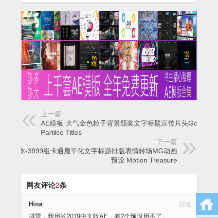
上一篇
AE模板-大气金色粒子背景颁奖文字标题宣传片头Golden
Partilce Titles
下一篇
AE脚本-3999组卡通扁平化文字标题排版表情转场MG动画
预设 Motion Treasure
网友评论
2
条
Hina
:
沙发
排雷，我用的2019中文版AE，有2个预设用不了。