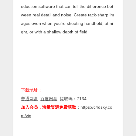
eduction software that can tell the difference bet
ween real detail and noise. Create tack-sharp im
ages even when you’re shooting handheld, at ni
ght, or with a shallow depth of field.
下载地址：
普通网盘
百度网盘
提取码：7134
加入会员，海量资源免费获取
：
https://c4dsky.co
m/vip