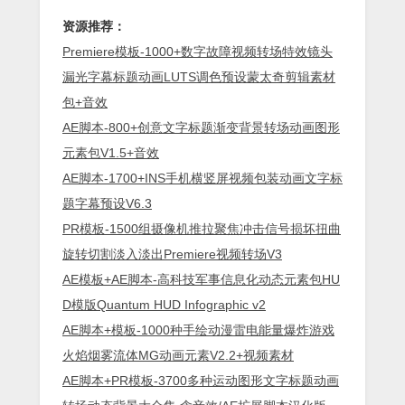
资源推荐：
Premiere模板-1000+数字故障视频转场特效镜头
漏光字幕标题动画LUTS调色预设蒙太奇剪辑素材
包+音效
AE脚本-800+创意文字标题渐变背景转场动画图形
元素包V1.5+音效
AE脚本-1700+INS手机横竖屏视频包装动画文字标
题字幕预设V6.3
PR模板-1500组摄像机推拉聚焦冲击信号损坏扭曲
旋转切割淡入淡出Premiere视频转场V3
AE模板+AE脚本-高科技军事信息化动态元素包HU
D模版Quantum HUD Infographic v2
AE脚本+模板-1000种手绘动漫雷电能量爆炸游戏
火焰烟雾流体MG动画元素V2.2+视频素材
AE脚本+PR模板-3700多种运动图形文字标题动画