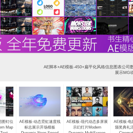
AE脚本+AE模板-450+扁平化风格信息图表公司
展示MG
图图钉位
AE模板-动态霓虹速度线
AE模板-现代动态多屏展
AE模板-
n Map
标志展示开场模板
示幻灯片Modern
颁奖典礼
 Text
Dynamic Neon Speed
Dynamic MultiScreen
Cinemat