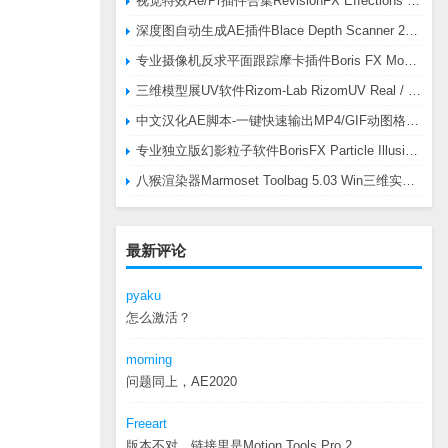
视觉特效Ae/Pr插件合集RevisionFX Effections Plus v25.8 CE Win 含RE:Zup/Twixtor/Flicker/RSMB插件
深度图自动生成AE插件Blace Depth Scanner 2 v2.4.49 Win/Mac，可轻松搞定体积雾/光、景深虚化、伪3D、场景扫描等效果
专业摄像机反求平面跟踪摩卡插件Boris FX Mocha Pro 2026.0.3 CE
三维模型展UV软件Rizom-Lab RizomUV Real / Virtual Space 2025.0.114 Win
中文汉化AE脚本-一键快速输出MP4/GIF动图格式插件AEscripts GifGun v2.2.1 Win/Mac
专业独立版幻影粒子软件BorisFX Particle Illusion Pro 2025.5 v18.5.1 Win
八猴渲染器Marmoset Toolbag 5.03 Win三维实时渲染软件
最新评论
pyaku
怎么激活？
moming
问题同上，AE2020
Freeart
版本不对，链接里是Motion.Tools.Pro.2...