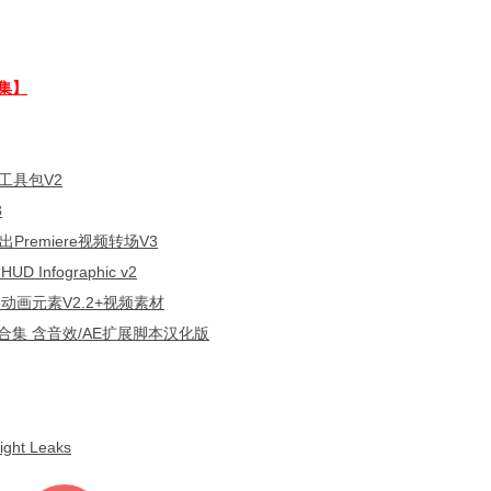
集】
工具包V2
3
remiere视频转场V3
nfographic v2
动画元素V2.2+视频素材
合集 含音效/AE扩展脚本汉化版
t Leaks