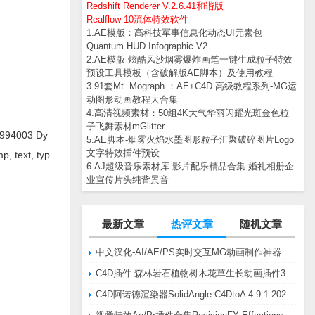
Redshift Renderer V.2.6.41和谐版
Realflow 10流体特效软件
1.AE模版：高科技军事信息化动态UI元素包
Quantum HUD Infographic V2
2.AE模版-炫酷风沙烟雾爆炸画笔一键生成粒子特效
预设工具模板（含破解版AE脚本）及使用教程
3.91套Mt. Mograph ：AE+C4D 高级教程系列-MG运
动图形动画教程大合集
4.高清视频素材：50组4K大气华丽闪耀光斑金色粒
子飞舞素材mGlitter
003 Dy
5.AE脚本-烟雾火焰水墨图形粒子汇聚破碎图片Logo
文字特效插件预设
p, text, typ
6.AJ超级音乐素材库 影片配乐精品合集 婚礼相册企
业宣传片头纯背景音
最新文章
热评文章
随机文章
中文汉化-AI/AE/PS实时交互MG动画制作神器AE脚本Battle Axe Overlord v2.6.4 Win/Mac
C4D插件-森林岩石植物树木花草生长动画插件3DQuakers Forester v1.5.7 R20-R2025含扩展包
C4D阿诺德渲染器SolidAngle C4DtoA 4.9.1 2024/2025/2026 Win替换破解版