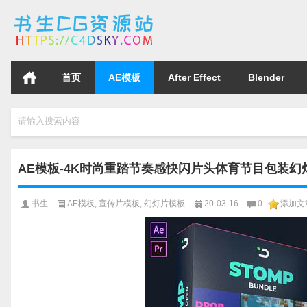
首页
AE模板
After Effect
Blender
请输入搜索内容
AE模板-4K时尚重踏节奏感快闪片头体育节目包装幻灯片展示Dyn
书生
AE模板
,
宣传片模板
,
幻灯片模板
20-03-16
0
添加文