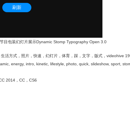
灯片展示Dynamic Stomp Typography Open 3.0
式，照片，快速，幻灯片，体育，踩，文字，版式，videohive 19994
, energy, intro, kinetic, lifestyle, photo, quick, slideshow, sport, stom
，CC 2014，CC，CS6