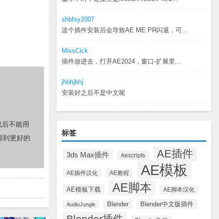
shbfsy2007
这个插件安装后会导致AE ME PR闪退，可...
MissCick
插件放进去，打开AE2024，窗口-扩展里...
jhbhjbhj
安装好之后不是中文呢
载后不能用
标签
得到更好的
AE插件
3ds Max插件
Aescripts
AE模板
AE插件汉化
AE教程
AE脚本
AE模板下载
AE脚本汉化
Blender中文版插件
Blender
AudioJungle
Blender插件