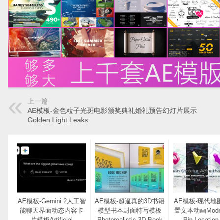
上一篇
AE模板-金色粒子光斑电影颁奖典礼婚礼预告幻灯片展示
Golden Light Leaks
AE模板-Gemini 2人工智
AE模板-超逼真的3D书籍
AE模板-现代地
能聊天界面动态内容卡
模型书本封面特写模板
置文本动画Moder
片模板Artificial
Photorealistic 3D Book
Pin Location