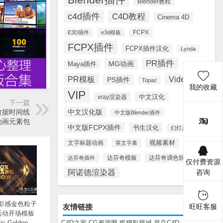
Blender教程
c4d插件
C4D教程
Cinema 4D
FCPX
E3D插件
e3d模板
FCPX插件
FCPX插件汉化
Lynda
PR插件
MG动画
Maya插件
PR模板
Videohive
PS插件
Topaz
我的收藏
VIP
中文汉化
vray渲染器
下一篇
中文汉化版
数据时间线
中文版Blender插件
动画元素包
中文版FCPX插件
书生汉化
幻灯片模板
视频素材
文字标题动画
英文字幕
达芬奇调色软件
达芬奇插件
达芬奇模板
仅付费资源
阿诺德渲染器
咨询
电影感金色粒子
友情链接
旺旺客服
活动开场模板
ic Golden
C4D之家
CG资源网
狐狸影视城
菜鸟C4D