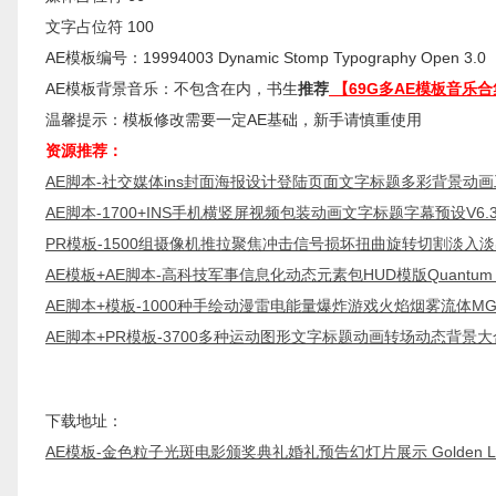
文字占位符 100
AE模板编号：19994003 Dynamic Stomp Typography Open 3.0
AE模板背景音乐：不包含在内，书生
推荐
【69G多AE模板音乐合
温馨提示：模板修改需要一定AE基础，新手请慎重使用
资源推荐：
AE脚本-社交媒体ins封面海报设计登陆页面文字标题多彩背景动画
AE脚本-1700+INS手机横竖屏视频包装动画文字标题字幕预设V6.
PR模板-1500组摄像机推拉聚焦冲击信号损坏扭曲旋转切割淡入淡出P
AE模板+AE脚本-高科技军事信息化动态元素包HUD模版Quantum HUD I
AE脚本+模板-1000种手绘动漫雷电能量爆炸游戏火焰烟雾流体MG
AE脚本+PR模板-3700多种运动图形文字标题动画转场动态背景大
下载地址：
AE模板-金色粒子光斑电影颁奖典礼婚礼预告幻灯片展示 Golden Ligh