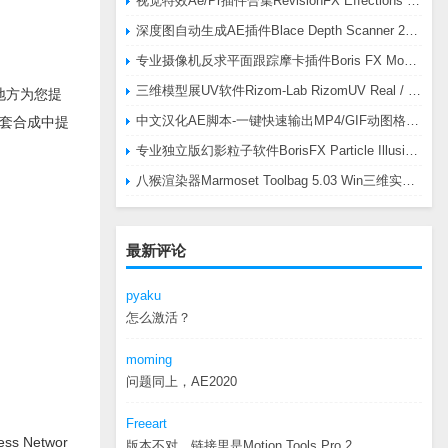
视觉特效Ae/Pr插件合集RevisionFX Effections Plus v25.8 CE Win 含RE:Zup/Twixtor/Flicker/RSMB插件
深度图自动生成AE插件Blace Depth Scanner 2 v2.4.49 Win/Mac，可轻松搞定体积雾/光、景深虚化、伪3D、场景扫描等效果
专业摄像机反求平面跟踪摩卡插件Boris FX Mocha Pro 2026.0.3 CE
三维模型展UV软件Rizom-Lab RizomUV Real / Virtual Space 2025.0.114 Win
何地方为您提
中文汉化AE脚本-一键快速输出MP4/GIF动图格式插件AEscripts GifGun v2.2.1 Win/Mac
套合成中提
专业独立版幻影粒子软件BorisFX Particle Illusion Pro 2025.5 v18.5.1 Win
八猴渲染器Marmoset Toolbag 5.03 Win三维实时渲染软件
最新评论
pyaku
怎么激活？
moming
问题同上，AE2020
Freeart
ss Networ
版本不对，链接里是Motion.Tools.Pro.2...