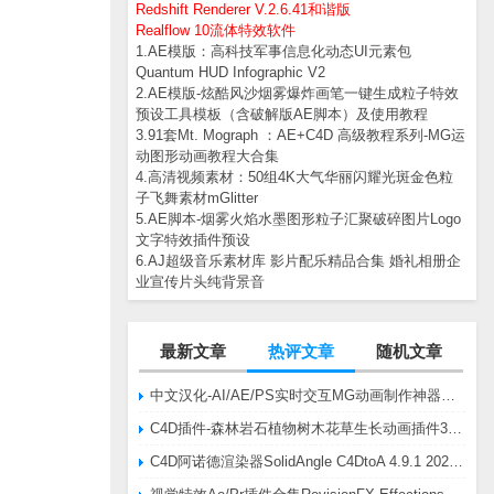
Redshift Renderer V.2.6.41和谐版
Realflow 10流体特效软件
1.AE模版：高科技军事信息化动态UI元素包
Quantum HUD Infographic V2
2.AE模版-炫酷风沙烟雾爆炸画笔一键生成粒子特效
预设工具模板（含破解版AE脚本）及使用教程
3.91套Mt. Mograph ：AE+C4D 高级教程系列-MG运
动图形动画教程大合集
4.高清视频素材：50组4K大气华丽闪耀光斑金色粒
子飞舞素材mGlitter
5.AE脚本-烟雾火焰水墨图形粒子汇聚破碎图片Logo
文字特效插件预设
6.AJ超级音乐素材库 影片配乐精品合集 婚礼相册企
业宣传片头纯背景音
最新文章
热评文章
随机文章
中文汉化-AI/AE/PS实时交互MG动画制作神器AE脚本Battle Axe Overlord v2.6.4 Win/Mac
C4D插件-森林岩石植物树木花草生长动画插件3DQuakers Forester v1.5.7 R20-R2025含扩展包
C4D阿诺德渲染器SolidAngle C4DtoA 4.9.1 2024/2025/2026 Win替换破解版