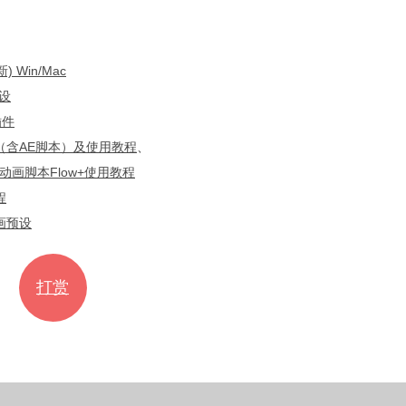
Win/Mac
设
插件
（含AE脚本）及使用教程
、
动画脚本Flow+使用教程
程
画预设
打赏