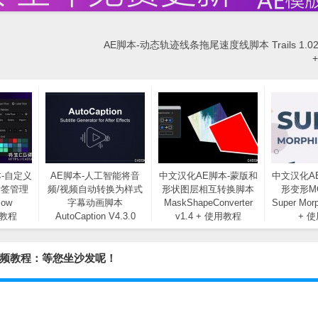
AE脚本-动态轨迹线条拖尾速度线脚本 Trails 1.02 
-自定义
AE脚本-人工智能将音
中文汉化AE脚本-蒙版和
中文汉化A
标签管理
频/视频自动转换为样式
形状图层相互转换脚本
形变形M
low
字幕动画脚本
MaskShapeConverter
Super Morp
用教程
AutoCaption V4.3.0
v1.4 + 使用教程
+ 
6.4+视频教程：等您坐沙发呢！