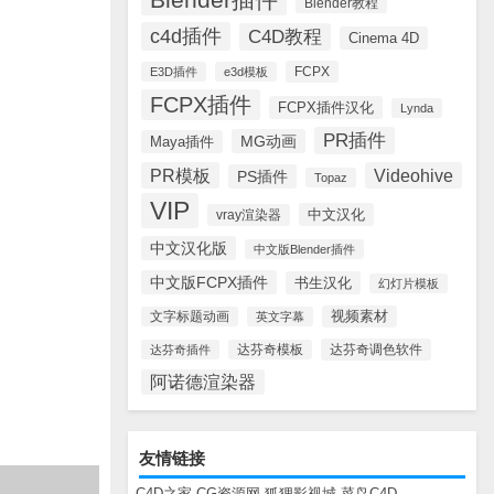
Blender教程
c4d插件
C4D教程
Cinema 4D
FCPX
E3D插件
e3d模板
FCPX插件
FCPX插件汉化
Lynda
PR插件
MG动画
Maya插件
PR模板
Videohive
PS插件
Topaz
VIP
中文汉化
vray渲染器
中文汉化版
中文版Blender插件
中文版FCPX插件
书生汉化
幻灯片模板
视频素材
文字标题动画
英文字幕
达芬奇调色软件
达芬奇插件
达芬奇模板
阿诺德渲染器
友情链接
C4D之家
CG资源网
狐狸影视城
菜鸟C4D