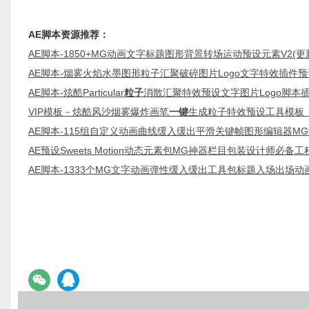
AE脚本资源推荐：
AE脚本-1850+MG动画文字标题图形背景转场运动预设元素V2(更新) 
AE脚本-烟雾火焰水墨图形粒子汇聚破碎图片Logo文字特效插件预
AE脚本-炫酷Particular
粒子
消散汇聚特效预设文字图片Logo脚本
VIP模板－炫酷风沙烟雾爆炸画笔
一键
生成粒子特效预设工具模板
AE脚本-115组自定义动画曲线缓入缓出平滑关键帧图形编辑器MG
AE预设Sweets Motion动态元素包MG神器栏目包装设计师必备工
AE脚本-1333个MG文字动画弹性缓入缓出工具包标题入场出场动